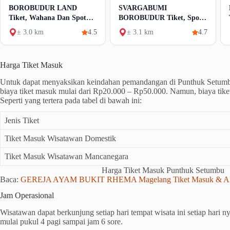
BOROBUDUR LAND
SVARGABUMI
Tiket, Wahana Dan Spot
BOROBUDUR Tiket, Spot
Foto
Cantik Dan Fasilitas
± 3.0 km
4.5
± 3.1 km
4.7
Harga Tiket Masuk
Untuk dapat menyaksikan keindahan pemandangan di Punthuk Setumb
biaya tiket masuk mulai dari Rp20.000 – Rp50.000. Namun, biaya tiket
Seperti yang tertera pada tabel di bawah ini:
Jenis Tiket
Tiket Masuk Wisatawan Domestik
Tiket Masuk Wisatawan Mancanegara
Harga Tiket Masuk Punthuk Setumbu
Baca:
GEREJA AYAM BUKIT RHEMA Magelang Tiket Masuk & Akt
Jam Operasional
Wisatawan dapat berkunjung setiap hari tempat wisata ini setiap hari 
mulai pukul 4 pagi sampai jam 6 sore.