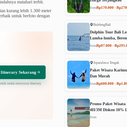
Harga Terjangkau
indahnya matahari terbit.
Rp170.000 - Rp270
from
an kurang lebih 1.300 meter
terbaik untuk berfoto dengan
Buleleng
Bali
Dolphin Tour Bali Lo
Lumba-lumba, Beren
Rp97.000 - Rp295.
from
Jepara
Jawa Tengah
Paket Wisata Karim
 Itinerary Sekarang
Dan Murah
untuk mulai menyusun itinerary.
Rp600.000 - Rp1.8
from
Promo Paket Wisata 
4H/3M Diskon 10% 
from