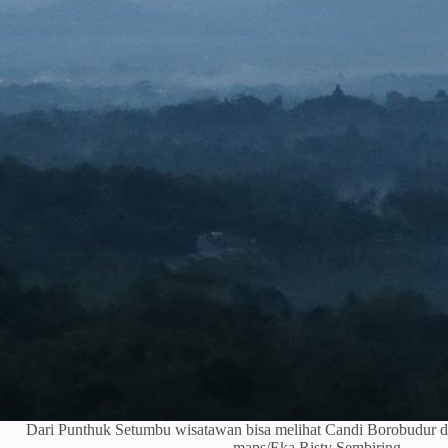
Dari Punthuk Setumbu wisatawan bisa melihat Candi Borobudur da
maps/Eka Risty Sembiring