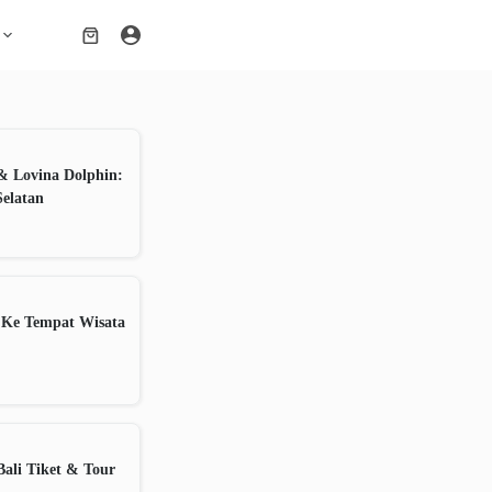
Shopping
cart
& Lovina Dolphin:
Selatan
 Ke Tempat Wisata
ali Tiket & Tour