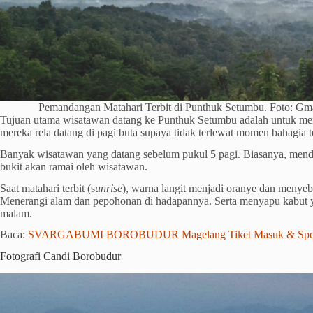
Pemandangan Matahari Terbit di Punthuk Setumbu. Foto: G
Tujuan utama wisatawan datang ke Punthuk Setumbu adalah untuk men
mereka rela datang di pagi buta supaya tidak terlewat momen bahagia t
Banyak wisatawan yang datang sebelum pukul 5 pagi. Biasanya, mendek
bukit akan ramai oleh wisatawan.
Saat matahari terbit (s
unrise
), warna langit menjadi oranye dan menyeba
Menerangi alam dan pepohonan di hadapannya. Serta menyapu kabut y
malam.
Baca:
SVARGABUMI BOROBUDUR Magelang Tiket Masuk & Spot
Fotografi Candi Borobudur