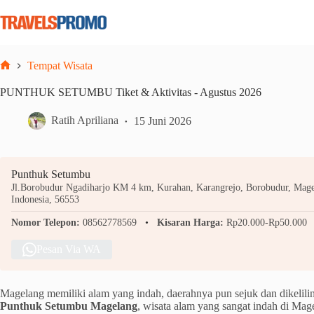
Skip
to
content
Tempat Wisata
Home
PUNTHUK SETUMBU Tiket & Aktivitas - Agustus 2026
Ratih Apriliana
15 Juni 2026
Punthuk Setumbu
Jl.Borobudur Ngadiharjo KM 4 km, Kurahan, Karangrejo, Borobudur, Mage
Indonesia, 56553
Nomor Telepon:
08562778569
Kisaran Harga:
Rp20.000-Rp50.000
Pesan Via WA
Magelang memiliki alam yang indah, daerahnya pun sejuk dan dikelili
Punthuk Setumbu Magelang
, wisata alam yang sangat indah di Mag