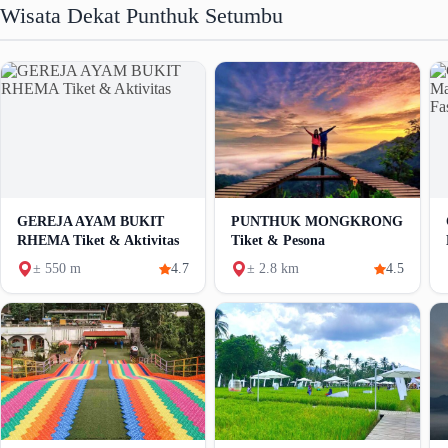
Wisata Dekat Punthuk Setumbu
GEREJA AYAM BUKIT
PUNTHUK MONGKRONG
RHEMA Tiket & Aktivitas
Tiket & Pesona
± 550 m
4.7
± 2.8 km
4.5