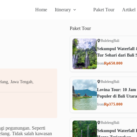
Home
Itinerary
Paket Tour
Artikel
Paket
Tour
Buleleng
Bali
Sekumpul Waterfall 
Tur Sehari dari Bali 
Rp650.000
from
Buleleng
Bali
lang, Jawa Tengah,
Lovina Tour: 10 Jam
Populer di Bali Utara
Rp375.000
from
Buleleng
Bali
ngi pegunungan. Seperti
Sekumpul Waterfall B
elang. Tidak salah kawasan