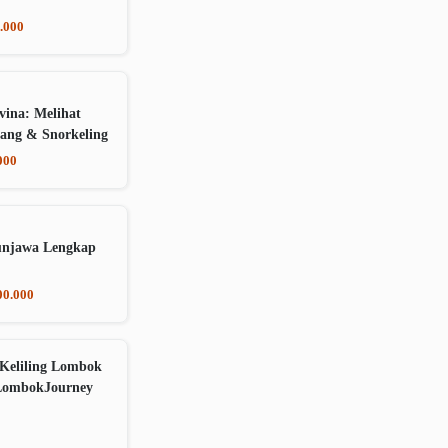
.000
vina: Melihat
ang & Snorkeling
000
unjawa Lengkap
00.000
Keliling Lombok
LombokJourney