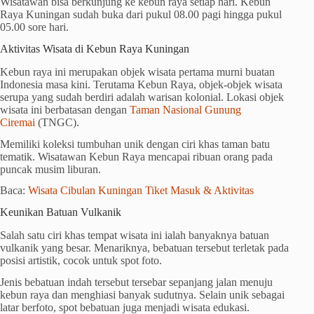
Wisatawan bisa berkunjung ke kebun raya setiap hari. Kebun
Raya Kuningan sudah buka dari pukul 08.00 pagi hingga pukul
05.00 sore hari.
Aktivitas Wisata di Kebun Raya Kuningan
Kebun raya ini merupakan objek wisata pertama murni buatan
Indonesia masa kini. Terutama Kebun Raya, objek-objek wisata
serupa yang sudah berdiri adalah warisan kolonial. Lokasi objek
wisata ini berbatasan dengan
Taman Nasional Gunung
Ciremai
(TNGC).
Memiliki koleksi tumbuhan unik dengan ciri khas taman batu
tematik. Wisatawan Kebun Raya mencapai ribuan orang pada
puncak musim liburan.
Baca:
Wisata Cibulan Kuningan Tiket Masuk & Aktivitas
Keunikan Batuan Vulkanik
Salah satu ciri khas tempat wisata ini ialah banyaknya batuan
vulkanik yang besar. Menariknya, bebatuan tersebut terletak pada
posisi artistik, cocok untuk spot foto.
Jenis bebatuan indah tersebut tersebar sepanjang jalan menuju
kebun raya dan menghiasi banyak sudutnya. Selain unik sebagai
latar berfoto, spot bebatuan juga menjadi wisata edukasi.