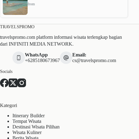
from
TRAVELSPROMO
travelspromo.com platform informasi wisata terlengkap bagian
dari INFINITI MEDIA NETWORK.
WhatsApp
Email:
+6285180673967
cs@travelspromo.com
Socials
Kategori
Itinerary Builder
Tempat Wisata
Destinasi Wisata Pilihan
Wisata Kuliner
Berita Wisata