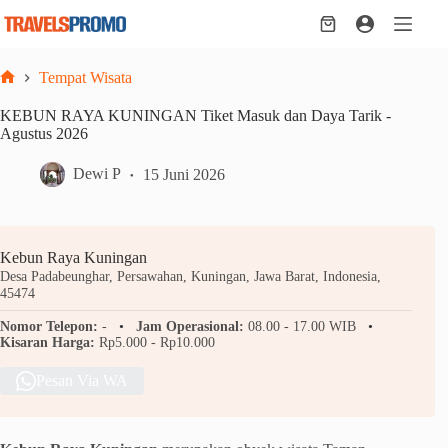
Skip
to
Shopping
content
cart
Tempat Wisata
Home
KEBUN RAYA KUNINGAN Tiket Masuk dan Daya Tarik -
Agustus 2026
Dewi P
15 Juni 2026
Kebun Raya Kuningan
Desa Padabeunghar, Persawahan, Kuningan, Jawa Barat, Indonesia,
45474
Nomor Telepon:
-
Jam Operasional:
08.00 - 17.00 WIB
Kisaran Harga:
Rp5.000 - Rp10.000
Pesan Via WA