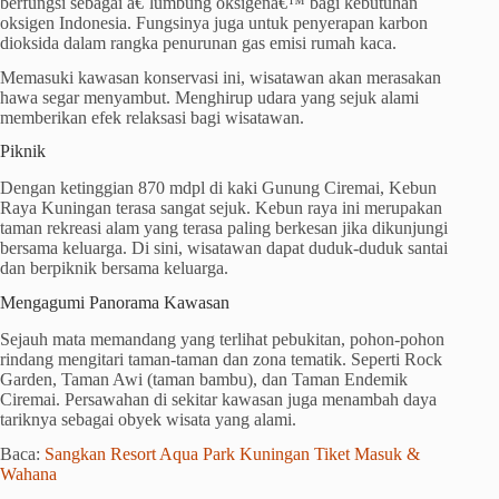
berfungsi sebagai â€˜lumbung oksigenâ€™ bagi kebutuhan
oksigen Indonesia. Fungsinya juga untuk penyerapan karbon
dioksida dalam rangka penurunan gas emisi rumah kaca.
Memasuki kawasan konservasi ini, wisatawan akan merasakan
hawa segar menyambut. Menghirup udara yang sejuk alami
memberikan efek relaksasi bagi wisatawan.
Piknik
Dengan ketinggian 870 mdpl di kaki Gunung Ciremai, Kebun
Raya Kuningan terasa sangat sejuk. Kebun raya ini merupakan
taman rekreasi alam yang terasa paling berkesan jika dikunjungi
bersama keluarga. Di sini, wisatawan dapat duduk-duduk santai
dan berpiknik bersama keluarga.
Mengagumi Panorama Kawasan
Sejauh mata memandang yang terlihat pebukitan, pohon-pohon
rindang mengitari taman-taman dan zona tematik. Seperti Rock
Garden, Taman Awi (taman bambu), dan Taman Endemik
Ciremai. Persawahan di sekitar kawasan juga menambah daya
tariknya sebagai obyek wisata yang alami.
Baca:
Sangkan Resort Aqua Park Kuningan Tiket Masuk &
Wahana