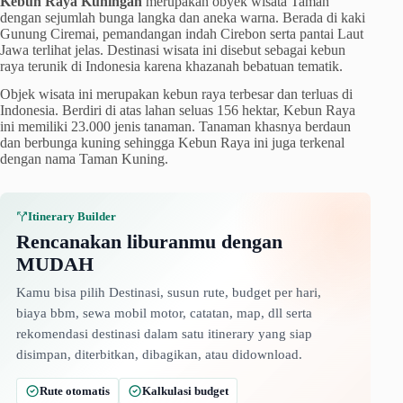
Kebun Raya Kuningan
merupakan obyek wisata Taman
dengan sejumlah bunga langka dan aneka warna. Berada di kaki
Gunung Ciremai, pemandangan indah Cirebon serta pantai Laut
Jawa terlihat jelas. Destinasi wisata ini disebut sebagai kebun
raya terunik di Indonesia karena khazanah bebatuan tematik.
Objek wisata ini merupakan kebun raya terbesar dan terluas di
Indonesia. Berdiri di atas lahan seluas 156 hektar, Kebun Raya
ini memiliki 23.000 jenis tanaman. Tanaman khasnya berdaun
dan berbunga kuning sehingga Kebun Raya ini juga terkenal
dengan nama Taman Kuning.
Itinerary Builder
Rencanakan liburanmu dengan
MUDAH
Kamu bisa pilih Destinasi, susun rute, budget per hari,
biaya bbm, sewa mobil motor, catatan, map, dll serta
rekomendasi destinasi dalam satu itinerary yang siap
disimpan, diterbitkan, dibagikan, atau didownload.
Rute otomatis
Kalkulasi budget