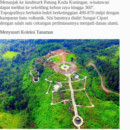
Menanjak ke
landmark
Patung Kuda Kuningan, wisatawan
dapat melihat ke sekeliling kebun raya hingga 360°.
Topografinya berbukit-bukit berketinggian 490-870 mdpl dengan
hamparan batu vulkanik. Sisi baratnya dialiri Sungai Cipari
dengan salah satu cekungan perlintasannya menjadi danau alami.
Menyusuri Koleksi Tanaman