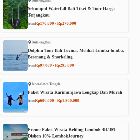
Buleleng
Bali
Sekumpul Waterfall Bali Tiket & Tour Harga
Terjangkau
Rp170.000 - Rp270.000
from
Buleleng
Bali
Dolphin Tour Bali Lovina: Melihat Lumba-lumba,
Berenang & Snorkeling
Rp97.000 - Rp295.000
from
Jepara
Jawa Tengah
Paket Wisata Karimunjawa Lengkap Dan Murah
Rp600.000 - Rp1.800.000
from
Promo Paket Wisata Keliling Lombok 4H/3M
Diskon 10% LombokJourney