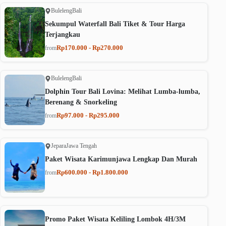
Buleleng
Bali
Sekumpul Waterfall Bali Tiket & Tour Harga
Terjangkau
Rp170.000 - Rp270.000
from
Buleleng
Bali
Dolphin Tour Bali Lovina: Melihat Lumba-lumba,
Berenang & Snorkeling
Rp97.000 - Rp295.000
from
Jepara
Jawa Tengah
Paket Wisata Karimunjawa Lengkap Dan Murah
Rp600.000 - Rp1.800.000
from
Promo Paket Wisata Keliling Lombok 4H/3M