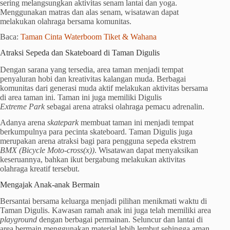
sering melangsungkan aktivitas senam lantai dan yoga.
Menggunakan matras dan alas senam, wisatawan dapat
melakukan olahraga bersama komunitas.
Baca:
Taman Cinta Waterboom Tiket & Wahana
Atraksi Sepeda dan Skateboard di Taman Digulis
Dengan sarana yang tersedia, area taman menjadi tempat
penyaluran hobi dan kreativitas kalangan muda. Berbagai
komunitas dari generasi muda aktif melakukan aktivitas bersama
di area taman ini. Taman ini juga memiliki Digulis
Extreme
Park
sebagai arena atraksi olahraga pemacu adrenalin.
Adanya arena
skatepark
membuat taman ini menjadi tempat
berkumpulnya para pecinta skateboard. Taman Digulis juga
merupakan arena atraksi bagi para pengguna sepeda ekstrem
BMX (Bicycle Moto-cross(x))
. Wisatawan dapat menyaksikan
keseruannya, bahkan ikut bergabung melakukan aktivitas
olahraga kreatif tersebut.
Mengajak Anak-anak Bermain
Bersantai bersama keluarga menjadi pilihan menikmati waktu di
Taman Digulis. Kawasan ramah anak ini juga telah memiliki area
playground
dengan berbagai permainan. Seluncur dan lantai di
area bermain menggunakan material lebih lembut sehingga aman