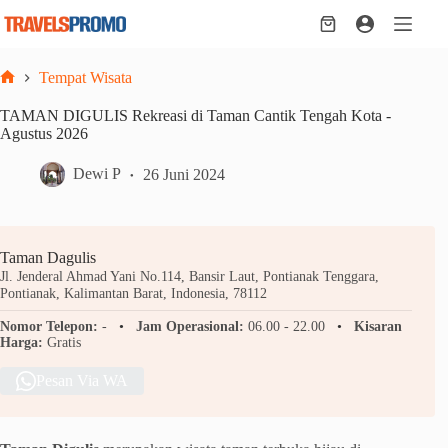
Skip
to
Shopping
content
cart
Tempat Wisata
Home
TAMAN DIGULIS Rekreasi di Taman Cantik Tengah Kota -
Agustus 2026
Dewi P
26 Juni 2024
Taman Dagulis
Jl. Jenderal Ahmad Yani No.114, Bansir Laut, Pontianak Tenggara,
Pontianak, Kalimantan Barat, Indonesia, 78112
Nomor Telepon:
-
Jam Operasional:
06.00 - 22.00
Kisaran
Harga:
Gratis
Pesan Via WA