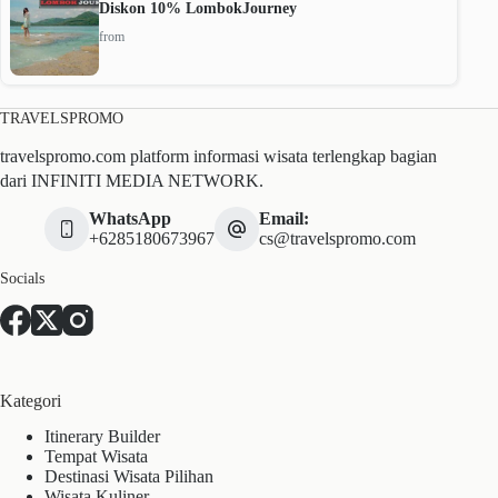
Diskon 10% LombokJourney
from
TRAVELSPROMO
travelspromo.com platform informasi wisata terlengkap bagian
dari INFINITI MEDIA NETWORK.
WhatsApp
Email:
+6285180673967
cs@travelspromo.com
Socials
Kategori
Itinerary Builder
Tempat Wisata
Destinasi Wisata Pilihan
Wisata Kuliner