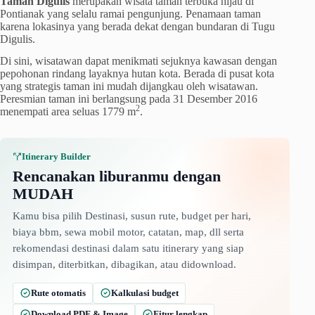
Taman Digulis
merupakan wisata taman terbuka hijau di
Pontianak yang selalu ramai pengunjung. Penamaan taman
karena lokasinya yang berada dekat dengan bundaran di Tugu
Digulis.
Di sini, wisatawan dapat menikmati sejuknya kawasan dengan
pepohonan rindang layaknya hutan kota. Berada di pusat kota
yang strategis taman ini mudah dijangkau oleh wisatawan.
Peresmian taman ini berlangsung pada 31 Desember 2016
2
menempati area seluas 1779 m
.
Itinerary Builder
Rencanakan liburanmu dengan
MUDAH
Kamu bisa pilih Destinasi, susun rute, budget per hari,
biaya bbm, sewa mobil motor, catatan, map, dll serta
rekomendasi destinasi dalam satu itinerary yang siap
disimpan, diterbitkan, dibagikan, atau didownload.
Rute otomatis
Kalkulasi budget
Download PDF & Image
Fitur lengkap