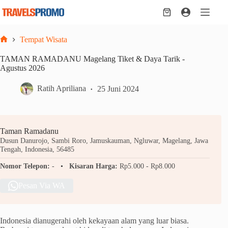
Skip
to
Shopping
content
cart
Tempat Wisata
Home
TAMAN RAMADANU Magelang Tiket & Daya Tarik -
Agustus 2026
Ratih Apriliana
25 Juni 2024
Taman Ramadanu
Dusun Danurojo, Sambi Roro, Jamuskauman, Ngluwar, Magelang, Jawa
Tengah, Indonesia, 56485
Nomor Telepon:
-
Kisaran Harga:
Rp5.000 - Rp8.000
Pesan Via WA
Indonesia dianugerahi oleh kekayaan alam yang luar biasa.