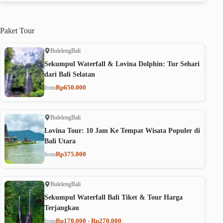
Paket
Tour
Buleleng
Bali
Sekumpul Waterfall & Lovina Dolphin: Tur Sehari
dari Bali Selatan
Rp650.000
from
Buleleng
Bali
Lovina Tour: 10 Jam Ke Tempat Wisata Populer di
Bali Utara
Rp375.000
from
Buleleng
Bali
Sekumpul Waterfall Bali Tiket & Tour Harga
Terjangkau
Rp170.000 - Rp270.000
from