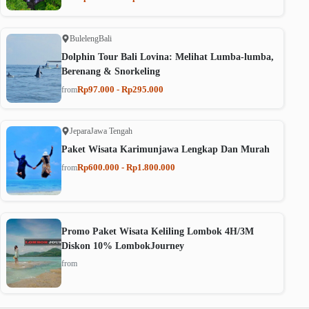
Buleleng
Bali
Dolphin Tour Bali Lovina: Melihat Lumba-lumba,
Berenang & Snorkeling
Rp97.000 - Rp295.000
from
Jepara
Jawa Tengah
Paket Wisata Karimunjawa Lengkap Dan Murah
Rp600.000 - Rp1.800.000
from
Promo Paket Wisata Keliling Lombok 4H/3M
Diskon 10% LombokJourney
from