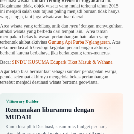
destinasi wisata
Taman Tebing Breksi di Yogyakarta
ini.
Bagaimana tidak, objek wisata yang mulai terkenal tahun 2015
ini menjadi salah satu tujuan paling menjadi buruan tidak hanya
warga Jogja, tapi juga wisatawan luar daerah.
Area wisata yang terbilang unik dan
nyeni
dengan menyuguhkan
atraksi wisata yang berbeda dari tempat lain. Area taman
merupakan bekas kawasan pertambangan batu alam yang
terbentuk akibat aktivitas
Gunung Api Purba Nglanggeran
. Atas
rekomendasi ahli Geologi kegiatan penambangan akhirnya
berhenti karena berbahaya jika berlangsung terus-menerus.
Baca:
SINDU KUSUMA Edupark Tiket Masuk & Wahana
Agar tetap bisa bermanfaat sebagai sumber pendapatan warga,
pemda setempat akhirnya mengelola bekas pertambangan
tersebut menjadi destinasi wisata bertema geowisata.
Itinerary Builder
Rencanakan liburanmu dengan
MUDAH
Kamu bisa pilih Destinasi, susun rute, budget per hari,
biaya bbm, sewa mobil motor, catatan, map, dll serta