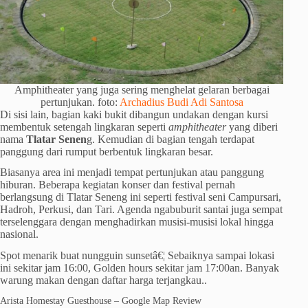
Amphitheater yang juga sering menghelat gelaran berbagai
pertunjukan. foto:
Archadius Budi Adi Santosa
Di sisi lain, bagian kaki bukit dibangun undakan dengan kursi
membentuk setengah lingkaran seperti
amphitheater
yang diberi
nama
Tlatar Senen
g. Kemudian di bagian tengah terdapat
panggung dari rumput berbentuk lingkaran besar.
Biasanya area ini menjadi tempat pertunjukan atau panggung
hiburan. Beberapa kegiatan konser dan festival pernah
berlangsung di Tlatar Seneng ini seperti festival seni Campursari,
Hadroh, Perkusi, dan Tari. Agenda ngabuburit santai juga sempat
terselenggara dengan menghadirkan musisi-musisi lokal hingga
nasional.
Spot menarik buat nungguin sunsetâ€¦ Sebaiknya sampai lokasi
ini sekitar jam 16:00, Golden hours sekitar jam 17:00an. Banyak
warung makan dengan daftar harga terjangkau..
Arista Homestay Guesthouse – Google Map Review