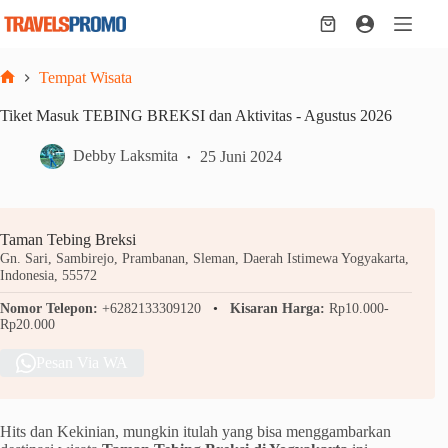
Skip
to
Shopping
content
cart
Tempat Wisata
Home
Tiket Masuk TEBING BREKSI dan Aktivitas - Agustus 2026
Debby Laksmita
25 Juni 2024
Taman Tebing Breksi
Gn. Sari, Sambirejo, Prambanan, Sleman, Daerah Istimewa Yogyakarta,
Indonesia, 55572
Nomor Telepon:
+6282133309120
Kisaran Harga:
Rp10.000-
Rp20.000
Pesan Via WA
Hits dan Kekinian, mungkin itulah yang bisa menggambarkan