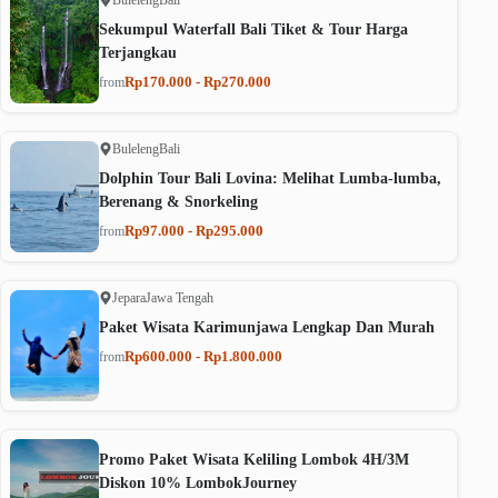
Sekumpul Waterfall Bali Tiket & Tour Harga
Terjangkau
Rp170.000 - Rp270.000
from
Buleleng
Bali
Dolphin Tour Bali Lovina: Melihat Lumba-lumba,
Berenang & Snorkeling
Rp97.000 - Rp295.000
from
Jepara
Jawa Tengah
Paket Wisata Karimunjawa Lengkap Dan Murah
Rp600.000 - Rp1.800.000
from
Promo Paket Wisata Keliling Lombok 4H/3M
Diskon 10% LombokJourney