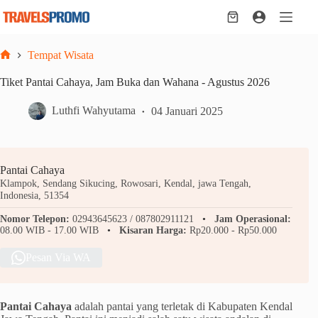
Skip
to
Shopping
content
cart
Tempat Wisata
Home
Tiket Pantai Cahaya, Jam Buka dan Wahana - Agustus 2026
Luthfi Wahyutama
04 Januari 2025
Pantai Cahaya
Klampok, Sendang Sikucing, Rowosari, Kendal, jawa Tengah,
Indonesia, 51354
Nomor Telepon:
02943645623 / 087802911121
Jam Operasional:
08.00 WIB - 17.00 WIB
Kisaran Harga:
Rp20.000 - Rp50.000
Pesan Via WA
Pantai Cahaya
adalah pantai yang terletak di Kabupaten Kendal