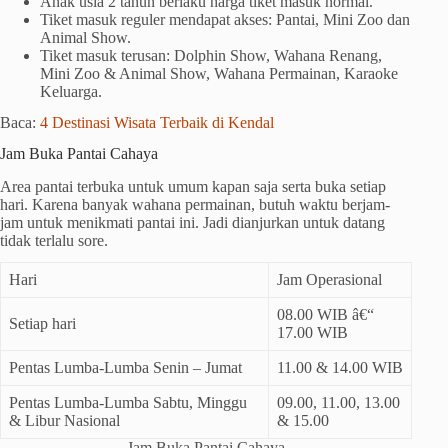
Anak usia 2 tahun berlaku harga tiket masuk normal.
Tiket masuk reguler mendapat akses: Pantai, Mini Zoo dan
Animal Show.
Tiket masuk terusan: Dolphin Show, Wahana Renang,
Mini Zoo & Animal Show, Wahana Permainan, Karaoke
Keluarga.
Baca:
4 Destinasi Wisata Terbaik di Kendal
Jam Buka Pantai Cahaya
Area pantai terbuka untuk umum kapan saja serta buka setiap
hari. Karena banyak wahana permainan, butuh waktu berjam-
jam untuk menikmati pantai ini. Jadi dianjurkan untuk datang
tidak terlalu sore.
Hari
Jam Operasional
08.00 WIB â€“
Setiap hari
17.00 WIB
Pentas Lumba-Lumba Senin – Jumat
11.00 & 14.00 WIB
Pentas Lumba-Lumba Sabtu, Minggu
09.00, 11.00, 13.00
& Libur Nasional
& 15.00
Jam Buka Pantai Cahaya