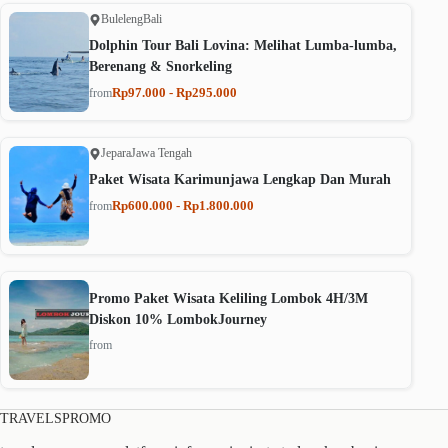
Buleleng
Bali
Dolphin Tour Bali Lovina: Melihat Lumba-lumba,
Berenang & Snorkeling
Rp97.000 - Rp295.000
from
Jepara
Jawa Tengah
Paket Wisata Karimunjawa Lengkap Dan Murah
Rp600.000 - Rp1.800.000
from
Promo Paket Wisata Keliling Lombok 4H/3M
Diskon 10% LombokJourney
from
TRAVELSPROMO