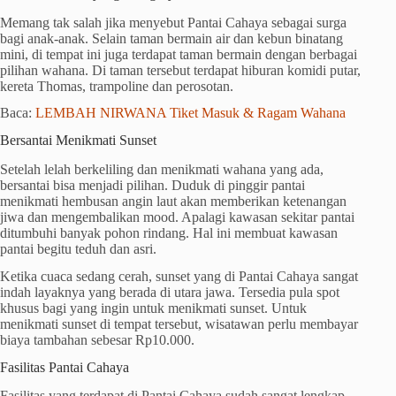
Memang tak salah jika menyebut Pantai Cahaya sebagai surga
bagi anak-anak. Selain taman bermain air dan kebun binatang
mini, di tempat ini juga terdapat taman bermain dengan berbagai
pilihan wahana. Di taman tersebut terdapat hiburan komidi putar,
kereta Thomas, trampoline dan perosotan.
Baca:
LEMBAH NIRWANA Tiket Masuk & Ragam Wahana
Bersantai Menikmati Sunset
Setelah lelah berkeliling dan menikmati wahana yang ada,
bersantai bisa menjadi pilihan. Duduk di pinggir pantai
menikmati hembusan angin laut akan memberikan ketenangan
jiwa dan mengembalikan mood. Apalagi kawasan sekitar pantai
ditumbuhi banyak pohon rindang. Hal ini membuat kawasan
pantai begitu teduh dan asri.
Ketika cuaca sedang cerah, sunset yang di Pantai Cahaya sangat
indah layaknya yang berada di utara jawa. Tersedia pula spot
khusus bagi yang ingin untuk menikmati sunset. Untuk
menikmati sunset di tempat tersebut, wisatawan perlu membayar
biaya tambahan sebesar Rp10.000.
Fasilitas Pantai Cahaya
Fasilitas yang terdapat di Pantai Cahaya sudah sangat lengkap