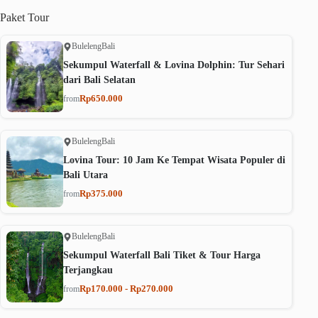
Paket
Tour
Buleleng
Bali
Sekumpul Waterfall & Lovina Dolphin: Tur Sehari
dari Bali Selatan
Rp650.000
from
Buleleng
Bali
Lovina Tour: 10 Jam Ke Tempat Wisata Populer di
Bali Utara
Rp375.000
from
Buleleng
Bali
Sekumpul Waterfall Bali Tiket & Tour Harga
Terjangkau
Rp170.000 - Rp270.000
from