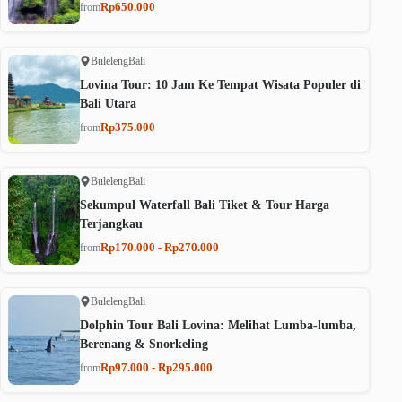
Rp650.000
from
Buleleng
Bali
Lovina Tour: 10 Jam Ke Tempat Wisata Populer di
Bali Utara
Rp375.000
from
Buleleng
Bali
Sekumpul Waterfall Bali Tiket & Tour Harga
Terjangkau
Rp170.000 - Rp270.000
from
Buleleng
Bali
Dolphin Tour Bali Lovina: Melihat Lumba-lumba,
Berenang & Snorkeling
Rp97.000 - Rp295.000
from