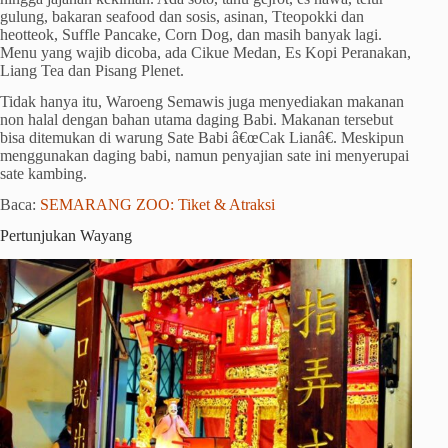
gulung, bakaran seafood dan sosis, asinan, Tteopokki dan
heotteok, Suffle Pancake, Corn Dog, dan masih banyak lagi.
Menu yang wajib dicoba, ada Cikue Medan, Es Kopi Peranakan,
Liang Tea dan Pisang Plenet.
Tidak hanya itu, Waroeng Semawis juga menyediakan makanan
non halal dengan bahan utama daging Babi. Makanan tersebut
bisa ditemukan di warung Sate Babi â€œCak Lianâ€. Meskipun
menggunakan daging babi, namun penyajian sate ini menyerupai
sate kambing.
Baca:
SEMARANG ZOO: Tiket & Atraksi
Pertunjukan Wayang