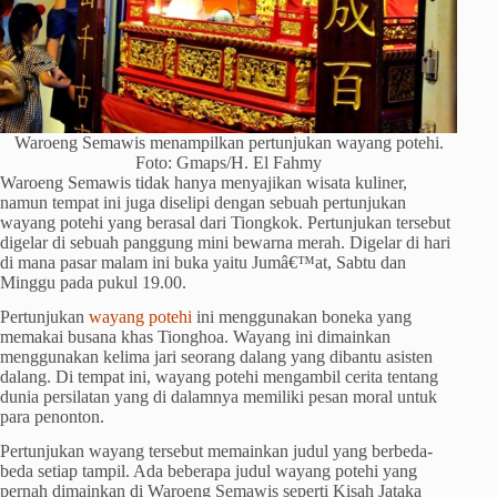
Waroeng Semawis menampilkan pertunjukan wayang potehi.
Foto: Gmaps/H. El Fahmy
Waroeng Semawis tidak hanya menyajikan wisata kuliner,
namun tempat ini juga diselipi dengan sebuah pertunjukan
wayang potehi yang berasal dari Tiongkok. Pertunjukan tersebut
digelar di sebuah panggung mini bewarna merah. Digelar di hari
di mana pasar malam ini buka yaitu Jumâ€™at, Sabtu dan
Minggu pada pukul 19.00.
Pertunjukan
wayang potehi
ini menggunakan boneka yang
memakai busana khas Tionghoa. Wayang ini dimainkan
menggunakan kelima jari seorang dalang yang dibantu asisten
dalang. Di tempat ini, wayang potehi mengambil cerita tentang
dunia persilatan yang di dalamnya memiliki pesan moral untuk
para penonton.
Pertunjukan wayang tersebut memainkan judul yang berbeda-
beda setiap tampil. Ada beberapa judul wayang potehi yang
pernah dimainkan di Waroeng Semawis seperti Kisah Jataka