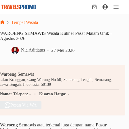
Skip
to
Shopping
content
cart
Tempat Wisata
Home
WAROENG SEMAWIS Wisata Kuliner Pasar Malam Unik -
Agustus 2026
Nia Aditiatus
27 Mei 2026
Waroeng Semawis
Jalan Kranggan, Gang Warung No.50, Semarang Tengah, Semarang,
Jawa Tengah, Indonesia, 50139
Nomor Telepon:
-
Kisaran Harga:
-
Pesan Via WA
Waroeng Semawis
atau terkenal juga dengan nama
Pasar