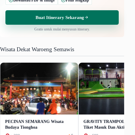
Download PDF & Image
Fitur lengkap
Buat Itinerary Sekarang
Gratis untuk mulai menyusun itinerary.
Wisata Dekat Waroeng Semawis
PECINAN SEMARANG Wisata
GRAVITY TRAMPOLIN Se
Budaya Tionghoa
Tiket Masuk Dan Aktivitas