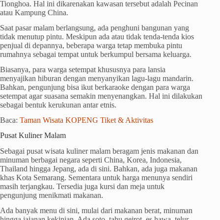
Tionghoa. Hal ini dikarenakan kawasan tersebut adalah Pecinan
atau Kampung China.
Saat pasar malam berlangsung, ada penghuni bangunan yang
tidak menutup pintu. Meskipun ada atau tidak tenda-tenda kios
penjual di depannya, beberapa warga tetap membuka pintu
rumahnya sebagai tempat untuk berkumpul bersama keluarga.
Biasanya, para warga setempat khususnya para lansia
menyajikan hiburan dengan menyanyikan lagu-lagu mandarin.
Bahkan, pengunjung bisa ikut berkaraoke dengan para warga
setempat agar suasana semakin menyenangkan. Hal ini dilakukan
sebagai bentuk kerukunan antar etnis.
Baca:
Taman Wisata KOPENG Tiket & Aktivitas
Pusat Kuliner Malam
Sebagai pusat wisata kuliner malam beragam jenis makanan dan
minuman berbagai negara seperti China, Korea, Indonesia,
Thailand hingga Jepang, ada di sini. Bahkan, ada juga makanan
khas Kota Semarang. Sementara untuk harga menunya sendiri
masih terjangkau. Tersedia juga kursi dan meja untuk
pengunjung menikmati makanan.
Ada banyak menu di sini, mulai dari makanan berat, minuman
hingga jajanan kekinian. Ada soto, tahu gejrot, es hawa, telur