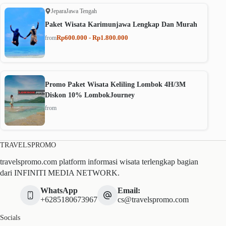
Jepara
Jawa Tengah
Paket Wisata Karimunjawa Lengkap Dan Murah
Rp600.000 - Rp1.800.000
from
Promo Paket Wisata Keliling Lombok 4H/3M
Diskon 10% LombokJourney
from
TRAVELSPROMO
travelspromo.com platform informasi wisata terlengkap bagian
dari INFINITI MEDIA NETWORK.
WhatsApp
Email:
+6285180673967
cs@travelspromo.com
Socials