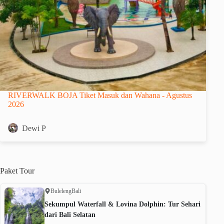
RIVERWALK BOJA Tiket Masuk dan Wahana - Agustus
2026
Dewi P
Paket
Tour
Buleleng
Bali
Sekumpul Waterfall & Lovina Dolphin: Tur Sehari
dari Bali Selatan