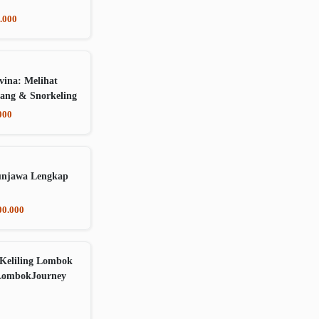
.000
vina: Melihat
ang & Snorkeling
000
unjawa Lengkap
00.000
Keliling Lombok
LombokJourney