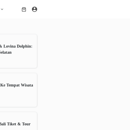
Shopping
cart
& Lovina Dolphin:
Selatan
 Ke Tempat Wisata
ali Tiket & Tour