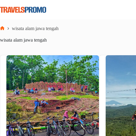
Skip
to
content
wisata alam jawa tengah
Home
wisata alam jawa tengah