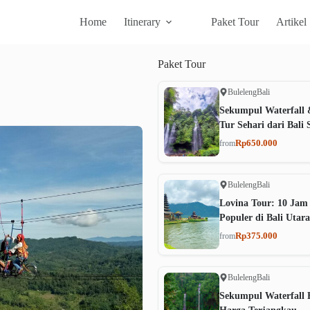
Home
Itinerary
Paket Tour
Artikel
Paket
Tour
Buleleng
Bali
Sekumpul Waterfall 
Tur Sehari dari Bali 
Rp650.000
from
Buleleng
Bali
Lovina Tour: 10 Jam
Populer di Bali Utara
Rp375.000
from
Buleleng
Bali
Sekumpul Waterfall B