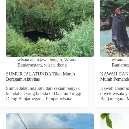
wisata alam jawa tengah
,
Wisata
wisata a
Banjarnegara
,
wisata dieng
Banjarne
SUMUR JALATUNDA Tiket Murah
KAWAH CAND
Beragam Aktivitas
Murah Pemanda
Sumur Jalatunda satu dari sekian banyak
Kawah Candradi
keindahan yang berada di Dataran Tinggi
obyek wisata y
Dieng Banjarnegara. Tempat wisata…
Banjarnegara. 