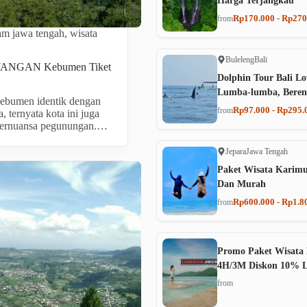
Harga Terjangkau
Rp170.000 - Rp270
from
lam jawa tengah
,
wisata
Buleleng
Bali
NGAN Kebumen Tiket
Dolphin Tour Bali Lo
Lumba-lumba, Beren
Kebumen identik dengan
Rp97.000 - Rp295.
from
, ternyata kota ini juga
bernuansa pegunungan.…
Jepara
Jawa Tengah
Paket Wisata Karim
Dan Murah
Rp600.000 - Rp1.8
from
Promo Paket Wisata 
4H/3M Diskon 10% 
from