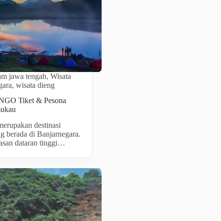
lam jawa tengah
,
Wisata
gara
,
wisata dieng
GO Tiket & Pesona
mukau
merupakan destinasi
g berada di Banjarnegara.
asan dataran tinggi…