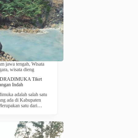
lam jawa tengah
,
Wisata
gara
,
wisata dieng
RADIMUKA Tiket
ngan Indah
muka adalah salah satu
ang ada di Kabupaten
Merupakan satu dari…