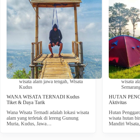
wisata alam jawa tengah
,
Wisata
wisata a
Kudus
Semaran
WANA WISATA TERNADI Kudus
HUTAN PENGG
Tiket & Daya Tarik
Aktivitas
Wana Wisata Ternadi adalah lokasi wisata
Hutan Penggaro
alam yang terletak di lereng Gunung
wisata hutan bi
Muria, Kudus, Jawa…
Mandiri Wisata