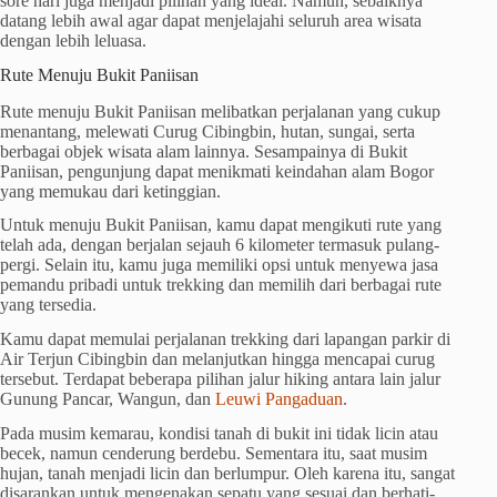
sore hari juga menjadi pilihan yang ideal. Namun, sebaiknya
datang lebih awal agar dapat menjelajahi seluruh area wisata
dengan lebih leluasa.
Rute Menuju Bukit Paniisan
Rute menuju Bukit Paniisan melibatkan perjalanan yang cukup
menantang, melewati Curug Cibingbin, hutan, sungai, serta
berbagai objek wisata alam lainnya. Sesampainya di Bukit
Paniisan, pengunjung dapat menikmati keindahan alam Bogor
yang memukau dari ketinggian.
Untuk menuju Bukit Paniisan, kamu dapat mengikuti rute yang
telah ada, dengan berjalan sejauh 6 kilometer termasuk pulang-
pergi. Selain itu, kamu juga memiliki opsi untuk menyewa jasa
pemandu pribadi untuk trekking dan memilih dari berbagai rute
yang tersedia.
Kamu dapat memulai perjalanan trekking dari lapangan parkir di
Air Terjun Cibingbin dan melanjutkan hingga mencapai curug
tersebut. Terdapat beberapa pilihan jalur hiking antara lain jalur
Gunung Pancar, Wangun, dan
Leuwi Pangaduan
.
Pada musim kemarau, kondisi tanah di bukit ini tidak licin atau
becek, namun cenderung berdebu. Sementara itu, saat musim
hujan, tanah menjadi licin dan berlumpur. Oleh karena itu, sangat
disarankan untuk mengenakan sepatu yang sesuai dan berhati-