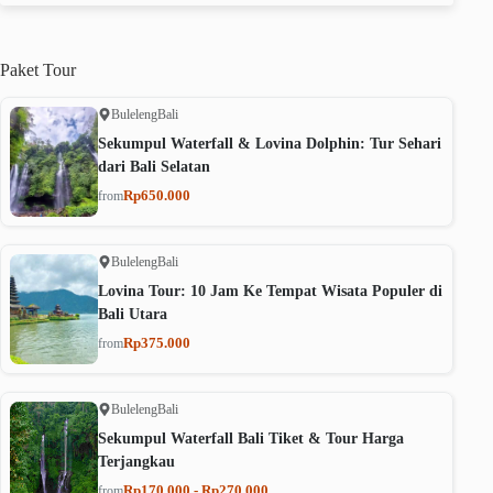
Paket
Tour
Buleleng
Bali
Sekumpul Waterfall & Lovina Dolphin: Tur Sehari
dari Bali Selatan
Rp650.000
from
Buleleng
Bali
Lovina Tour: 10 Jam Ke Tempat Wisata Populer di
Bali Utara
Rp375.000
from
Buleleng
Bali
Sekumpul Waterfall Bali Tiket & Tour Harga
Terjangkau
Rp170.000 - Rp270.000
from