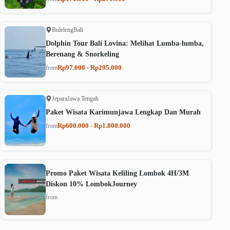
Buleleng
Bali
Dolphin Tour Bali Lovina: Melihat Lumba-lumba,
Berenang & Snorkeling
Rp97.000 - Rp295.000
from
Jepara
Jawa Tengah
Paket Wisata Karimunjawa Lengkap Dan Murah
Rp600.000 - Rp1.800.000
from
Promo Paket Wisata Keliling Lombok 4H/3M
Diskon 10% LombokJourney
from