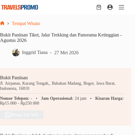
Skip
to
Shopping
content
cart
Tempat Wisata
Home
Bukit Paniisan Tiket, Jalur Trekking dan Panorama Ketinggian -
Agustus 2026
Inggrid Tiana
27 Mei 2026
Bukit Paniisan
Jl. Airpanas, Karang Tengah,, Babakan Madang, Bogor, Jawa Barat,
Indonesia, 16810
Nomor Telepon:
-
Jam Operasional:
24 jam
Kisaran Harga:
Rp15.000 - Rp250.000
Pesan Via WA