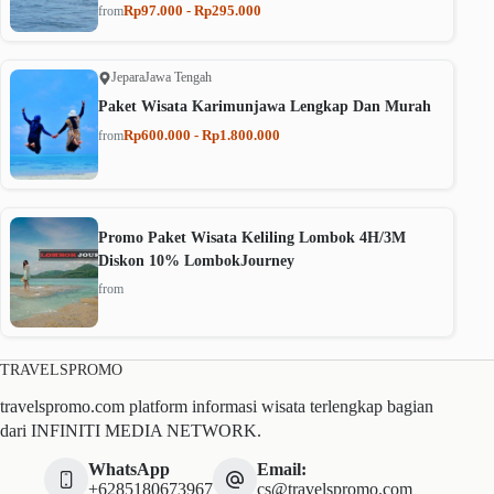
Rp97.000 - Rp295.000
from
Jepara
Jawa Tengah
Paket Wisata Karimunjawa Lengkap Dan Murah
Rp600.000 - Rp1.800.000
from
Promo Paket Wisata Keliling Lombok 4H/3M
Diskon 10% LombokJourney
from
TRAVELSPROMO
travelspromo.com platform informasi wisata terlengkap bagian
dari INFINITI MEDIA NETWORK.
WhatsApp
Email:
+6285180673967
cs@travelspromo.com