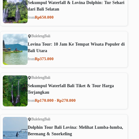
Sekumpul Waterfall & Lovina Dolphin: Tur Sehari
dari Bali Selatan
Rp650.000
from
Buleleng
Bali
Lovina Tour: 10 Jam Ke Tempat Wisata Populer di
Bali Utara
Rp375.000
from
Buleleng
Bali
Sekumpul Waterfall Bali Tiket & Tour Harga
Terjangkau
Rp170.000 - Rp270.000
from
Buleleng
Bali
Dolphin Tour Bali Lovina: Melihat Lumba-lumba,
Berenang & Snorkeling