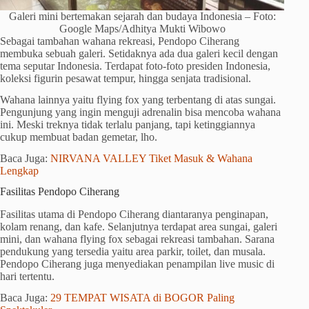
Galeri mini bertemakan sejarah dan budaya Indonesia – Foto:
Google Maps/Adhitya Mukti Wibowo
Sebagai tambahan wahana rekreasi, Pendopo Ciherang
membuka sebuah galeri. Setidaknya ada dua galeri kecil dengan
tema seputar Indonesia. Terdapat foto-foto presiden Indonesia,
koleksi figurin pesawat tempur, hingga senjata tradisional.
Wahana lainnya yaitu flying fox yang terbentang di atas sungai.
Pengunjung yang ingin menguji adrenalin bisa mencoba wahana
ini. Meski treknya tidak terlalu panjang, tapi ketinggiannya
cukup membuat badan gemetar, lho.
Baca Juga:
NIRVANA VALLEY Tiket Masuk & Wahana
Lengkap
Fasilitas Pendopo Ciherang
Fasilitas utama di Pendopo Ciherang diantaranya penginapan,
kolam renang, dan kafe. Selanjutnya terdapat area sungai, galeri
mini, dan wahana flying fox sebagai rekreasi tambahan. Sarana
pendukung yang tersedia yaitu area parkir, toilet, dan musala.
Pendopo Ciherang juga menyediakan penampilan live music di
hari tertentu.
Baca Juga:
29 TEMPAT WISATA di BOGOR Paling