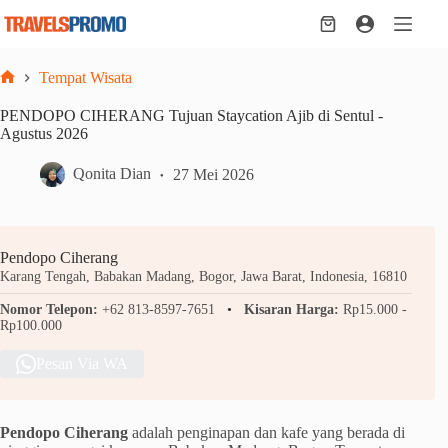
Skip
to
Shopping
content
cart
Tempat Wisata
Home
PENDOPO CIHERANG Tujuan Staycation Ajib di Sentul -
Agustus 2026
Qonita Dian
27 Mei 2026
Pendopo Ciherang
Karang Tengah, Babakan Madang, Bogor, Jawa Barat, Indonesia, 16810
Nomor Telepon:
+62 813-8597-7651
Kisaran Harga:
Rp15.000 -
Rp100.000
Pesan Via WA
Pendopo Ciherang
adalah penginapan dan kafe yang berada di