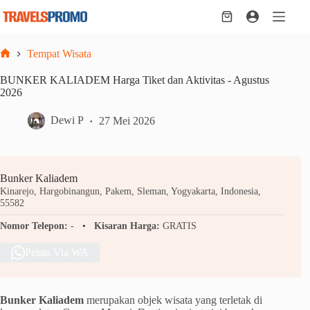
Skip
to
Shopping
content
cart
Tempat Wisata
Home
BUNKER KALIADEM Harga Tiket dan Aktivitas - Agustus
2026
Dewi P
27 Mei 2026
Bunker Kaliadem
Kinarejo, Hargobinangun, Pakem, Sleman, Yogyakarta, Indonesia,
55582
Nomor Telepon:
-
Kisaran Harga:
GRATIS
Pesan Via WA
Bunker Kaliadem
merupakan objek wisata yang terletak di