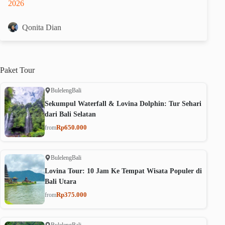
2026
Qonita Dian
Paket
Tour
Buleleng
Bali
Sekumpul Waterfall & Lovina Dolphin: Tur Sehari
dari Bali Selatan
Rp650.000
from
Buleleng
Bali
Lovina Tour: 10 Jam Ke Tempat Wisata Populer di
Bali Utara
Rp375.000
from
Buleleng
Bali