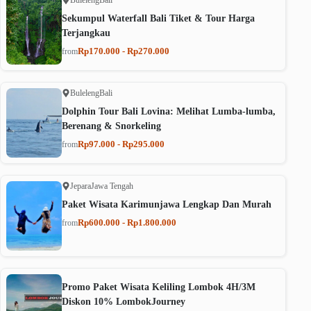
Sekumpul Waterfall Bali Tiket & Tour Harga
Terjangkau
Rp170.000 - Rp270.000
from
Buleleng
Bali
Dolphin Tour Bali Lovina: Melihat Lumba-lumba,
Berenang & Snorkeling
Rp97.000 - Rp295.000
from
Jepara
Jawa Tengah
Paket Wisata Karimunjawa Lengkap Dan Murah
Rp600.000 - Rp1.800.000
from
Promo Paket Wisata Keliling Lombok 4H/3M
Diskon 10% LombokJourney