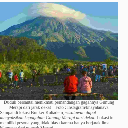
Duduk bersantai menikmati pemandangan gagahnya Gunung
Merapi dari jarak dekat – Foto : Instagram/khayalanava
Sampai di lokasi Bunker Kaliadem
, wisatawan dapat
menyaksikan kegagahan Gunung Merapi dari dekat.
Lokasi ini
memiliki pesona yang tidak biasa karena hanya berjarak lima
kilometer dari puncak Merapi.