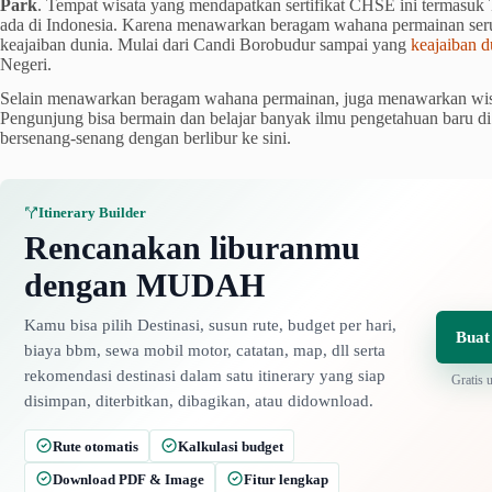
Park
. Tempat wisata yang mendapatkan sertifikat CHSE ini termasuk
ada di Indonesia. Karena menawarkan beragam wahana permainan seru
keajaiban dunia. Mulai dari Candi Borobudur sampai yang
keajaiban d
Negeri.
Selain menawarkan beragam wahana permainan, juga menawarkan wis
Pengunjung bisa bermain dan belajar banyak ilmu pengetahuan baru di t
bersenang-senang dengan berlibur ke sini.
Itinerary Builder
Rencanakan liburanmu
dengan MUDAH
Kamu bisa pilih Destinasi, susun rute, budget per hari,
Buat
biaya bbm, sewa mobil motor, catatan, map, dll serta
rekomendasi destinasi dalam satu itinerary yang siap
Gratis 
disimpan, diterbitkan, dibagikan, atau didownload.
Rute otomatis
Kalkulasi budget
Download PDF & Image
Fitur lengkap