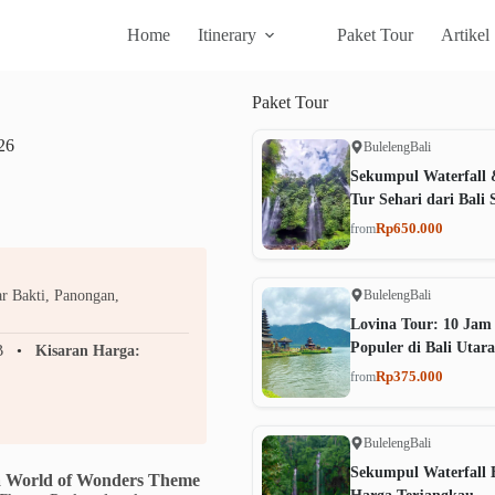
Home
Itinerary
Paket Tour
Artikel
Paket
Tour
26
Buleleng
Bali
Sekumpul Waterfall 
Tur Sehari dari Bali 
Rp650.000
from
Buleleng
Bali
r Bakti, Panongan,
Lovina Tour: 10 Jam
Populer di Bali Utara
B
Kisaran Harga:
Rp375.000
from
Buleleng
Bali
Sekumpul Waterfall B
a World of Wonders Theme