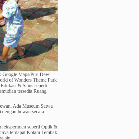
o: Google Maps/Puri Dewi
 World of Wonders Theme Park
Edukasi & Sains seperti
Kemudian tersedia Ruang
an hewan. Ada Museum Satwa
si dengan hewan secara
am eksperimen seperti Optik &
jutnya terdapat Kolam Tembak
a air.