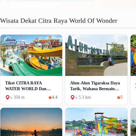
Wisata Dekat Citra Raya World Of Wonder
Tiket CITRA RAYA
Alun-Alun Tigaraksa Daya
WATER WORLD Dan
Tarik, Wahana Bermain
Wahana
Dan Fasilitas
± 350 m
4.4
± 5.3 km
5