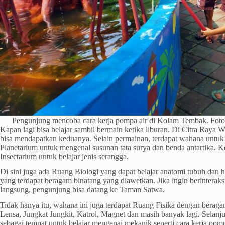
Pengunjung mencoba cara kerja pompa air di Kolam Tembak. Fot
Kapan lagi bisa belajar sambil bermain ketika liburan. Di Citra Raya
bisa mendapatkan keduanya. Selain permainan, terdapat wahana untuk 
Planetarium untuk mengenal susunan tata surya dan benda antartika. 
Insectarium untuk belajar jenis serangga.
Di sini juga ada Ruang Biologi yang dapat belajar anatomi tubuh d
yang terdapat beragam binatang yang diawetkan. Jika ingin berinterak
langsung, pengunjung bisa datang ke Taman Satwa.
Tidak hanya itu, wahana ini juga terdapat Ruang Fisika dengan berag
Lensa, Jungkat Jungkit, Katrol, Magnet dan masih banyak lagi. Selan
sebagai tempat untuk belajar mengenai mekanik seperti cara kerja pomp