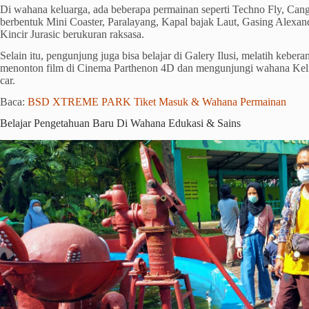
Di wahana keluarga, ada beberapa permainan seperti Techno Fly, Cang
berbentuk Mini Coaster, Paralayang, Kapal bajak Laut, Gasing Alexan
Kincir Jurasic berukuran raksasa.
Selain itu, pengunjung juga bisa belajar di Galery Ilusi, melatih kebe
menonton film di Cinema Parthenon 4D dan mengunjungi wahana Kel
car.
Baca:
BSD XTREME PARK Tiket Masuk & Wahana Permainan
Belajar Pengetahuan Baru Di Wahana Edukasi & Sains