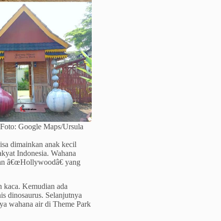
 Foto: Google Maps/Ursula
isa dimainkan anak kecil
akyat Indonesia. Wahana
lisan â€œHollywoodâ€ yang
rin kaca. Kemudian ada
s dinosaurus. Selanjutnya
nya wahana air di Theme Park