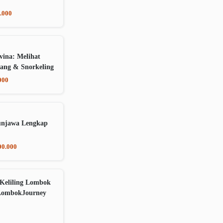
.000
vina: Melihat
ang & Snorkeling
000
unjawa Lengkap
00.000
Keliling Lombok
LombokJourney