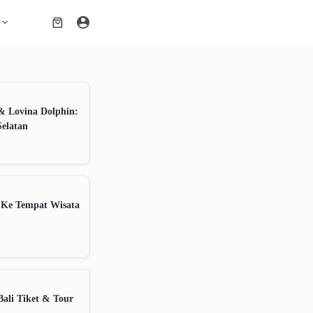
Shopping
cart
& Lovina Dolphin:
Selatan
 Ke Tempat Wisata
ali Tiket & Tour