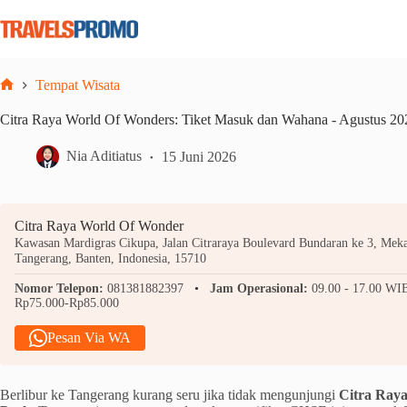
Skip
to
content
Tempat Wisata
Home
Citra Raya World Of Wonders: Tiket Masuk dan Wahana - Agustus 20
Nia Aditiatus
15 Juni 2026
Citra Raya World Of Wonder
Kawasan Mardigras Cikupa, Jalan Citraraya Boulevard Bundaran ke 3, Meka
Tangerang, Banten, Indonesia, 15710
Nomor Telepon:
081381882397
Jam Operasional:
09.00 - 17.00 WI
Rp75.000-Rp85.000
Pesan Via WA
Berlibur ke Tangerang kurang seru jika tidak mengunjungi
Citra Ray