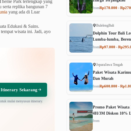
Harga Terjangkau
 Theme Park terlengkap yang
 serta replika bangunan 7
Rp170.000 - Rp270
from
unia
yang ada di Luar
Buleleng
Bali
ata Edukasi & Sains.
empat wisata ini. Jadi, ayo
Dolphin Tour Bali Lo
Lumba-lumba, Beren
Rp97.000 - Rp295.
from
Jepara
Jawa Tengah
Paket Wisata Karim
Dan Murah
Rp600.000 - Rp1.8
from
 Itinerary Sekarang
untuk mulai menyusun itinerary.
Promo Paket Wisata 
4H/3M Diskon 10% 
from