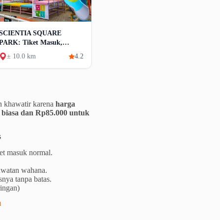
SCIENTIA SQUARE
PARK: Tiket Masuk,
Aktivitas Dan Wahana
± 10.0 km
4.2
n khawatir karena
harga
i biasa dan Rp85.000 untuk
s
ket masuk normal.
rawatan wahana.
ya tanpa batas.
ingan)
u