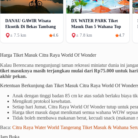
DANAU GAWIR Wisata
DX WATER PARK Tiket
Eksotik Di Bekas Tambang
Masuk Dan 5 Wahana Top
± 7.5 km
4.6
± 7.8 km
4.7
Harga Tiket Masuk Citra Raya World Of Wonder
Kalau Berencana mengunjungi taman rekreasi miniatur dunia ini janga
tiket masuknya masih terjangkau mulai dari Rp75.000 untuk har
akhir pekan.
Ketentuan Berkunjung dan Tiket Masuk Citra Raya World Of Wonder
Anak dengan tinggi badan 85 cm ke atas sudah berlaku biaya ti
Mengikuti protokol kesehatan.
Setiap hari Jumat, Citra Raya World Of Wonder tutup untuk pe
Harga tiket masuk dapat menikmati semua wahana WOW sepuasn
Tidak boleh membawa makanan berat, kecuali snack (makanan r
Baca:
Citra Raya Water World Tangerang Tiket Masuk & Wahana Ser
Jam Buka