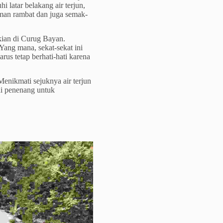
latar belakang air terjun,
naman rambat dan juga semak-
ikian di Curug Bayan.
Yang mana, sekat-sekat ini
s tetap berhati-hati karena
 Menikmati sejuknya air terjun
i penenang untuk