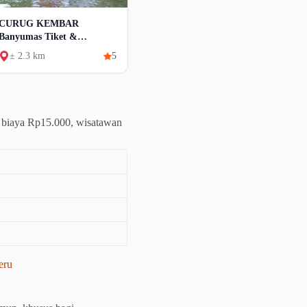
CURUG KEMBAR
Banyumas Tiket &
Aktivitas
± 2.3 km
5
n biaya Rp15.000, wisatawan
eru