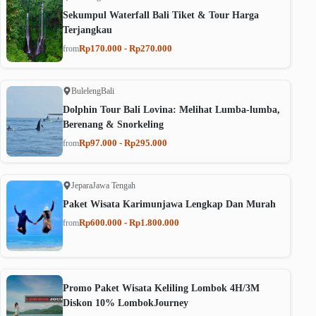
Sekumpul Waterfall Bali Tiket & Tour Harga
Terjangkau
Rp170.000 - Rp270.000
from
Buleleng
Bali
Dolphin Tour Bali Lovina: Melihat Lumba-lumba,
Berenang & Snorkeling
Rp97.000 - Rp295.000
from
Jepara
Jawa Tengah
Paket Wisata Karimunjawa Lengkap Dan Murah
Rp600.000 - Rp1.800.000
from
Promo Paket Wisata Keliling Lombok 4H/3M
Diskon 10% LombokJourney