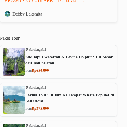
BRAWIJAYA EUDPARK: Tiket & Wahana
Debby Laksmita
Paket
Tour
Buleleng
Bali
Sekumpul Waterfall & Lovina Dolphin: Tur Sehari
dari Bali Selatan
Rp650.000
from
Buleleng
Bali
Lovina Tour: 10 Jam Ke Tempat Wisata Populer di
Bali Utara
Rp375.000
from
Buleleng
Bali