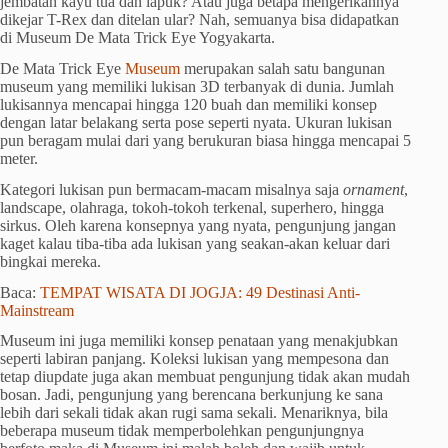
jembatan kayu tua dan lapuk? Atau juga betapa mengerikannya
dikejar T-Rex dan ditelan ular? Nah, semuanya bisa didapatkan
di Museum De Mata Trick Eye Yogyakarta.
De Mata Trick Eye
Museum
merupakan salah satu bangunan
museum yang memiliki lukisan 3D terbanyak di dunia. Jumlah
lukisannya mencapai hingga 120 buah dan memiliki konsep
dengan latar belakang serta pose seperti nyata. Ukuran lukisan
pun beragam mulai dari yang berukuran biasa hingga mencapai 5
meter.
Kategori lukisan pun bermacam-macam misalnya saja
ornament
,
landscape, olahraga, tokoh-tokoh terkenal, superhero, hingga
sirkus. Oleh karena konsepnya yang nyata, pengunjung jangan
kaget kalau tiba-tiba ada lukisan yang seakan-akan keluar dari
bingkai mereka.
Baca:
TEMPAT WISATA DI JOGJA: 49 Destinasi Anti-
Mainstream
Museum ini juga memiliki konsep penataan yang menakjubkan
seperti labiran panjang. Koleksi lukisan yang mempesona dan
tetap diupdate juga akan membuat pengunjung tidak akan mudah
bosan. Jadi, pengunjung yang berencana berkunjung ke sana
lebih dari sekali tidak akan rugi sama sekali. Menariknya, bila
beberapa museum tidak memperbolehkan pengunjungnya