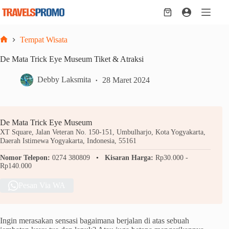
Skip
to
Shopping
content
cart
Tempat Wisata
Home
De Mata Trick Eye Museum Tiket & Atraksi
Debby Laksmita
28 Maret 2024
De Mata Trick Eye Museum
XT Square, Jalan Veteran No. 150-151, Umbulharjo, Kota Yogyakarta,
Daerah Istimewa Yogyakarta, Indonesia, 55161
Nomor Telepon:
0274 380809
Kisaran Harga:
Rp30.000 -
Rp140.000
Pesan Via WA
Ingin merasakan sensasi bagaimana berjalan di atas sebuah