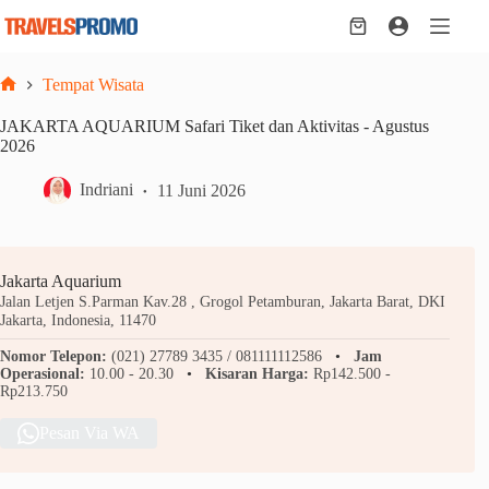
Skip
to
Shopping
content
cart
Tempat Wisata
Home
JAKARTA AQUARIUM Safari Tiket dan Aktivitas - Agustus
2026
Indriani
11 Juni 2026
Jakarta Aquarium
Jalan Letjen S.Parman Kav.28 , Grogol Petamburan, Jakarta Barat, DKI
Jakarta, Indonesia, 11470
Nomor Telepon:
(021) 27789 3435 / 081111112586
Jam
Operasional:
10.00 - 20.30
Kisaran Harga:
Rp142.500 -
Rp213.750
Pesan Via WA