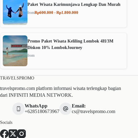
Paket Wisata Karimunjawa Lengkap Dan Murah
Rp600.000 - Rp1.800.000
from
Promo Paket Wisata Keliling Lombok 4H/3M
Diskon 10% LombokJourney
from
TRAVELSPROMO
travelspromo.com platform informasi wisata terlengkap bagian
dari INFINITI MEDIA NETWORK.
WhatsApp
Email:
+6285180673967
cs@travelspromo.com
Socials