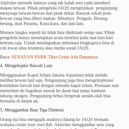
Aktivitas menarik lainnya yang tak kalah seru yaitu memberi
makan hewan. Pihak pengelola JAQS mengizinkan pengunjung
menyuapi hewan-hewan dari jarak dekat. Banyak sekali jenis
hewan yang bisa diberi makan. Misalnya Penguin, Berang-
berang, ikan Piranha, Kura-kura, dan lain-lain.
Momen langka seperti ini tidak bisa dinikmati setiap saat. Pihak
pengelola hanya menetapkan acara tersebut pada saat hari-hari
tertentu saja. Untuk mendapatkan informasi lengkapnya bisa di
cek lewat situs resminya atau media sosial JAQS.
Baca:
SENAYAN PARK Tiket Gratis Ada Danaunya
4. Mengeksplor Bawah Laut
Menggunakan Kapal Selam Jakarta Aquarium tidak melulu
melihat hewan laut saja. Pengunjung juga bisa mengeksplorasi
keindahan bawah laut dengan menaiki kapal selam. Perasaan saat
menyelam itu bagaikan masuk ke dasar laut tanpa bantuan
tabung oksigen. Pengunjung bebas bergerak seolah-olah bisa
bernafas di dalam air.
5. Menggambar Ikan Tiga Dimensi
Orang tua bisa mengajak anaknya datang ke JAQS bermain
wahana
create your own fish
. Aktivitas menggambar seru yang