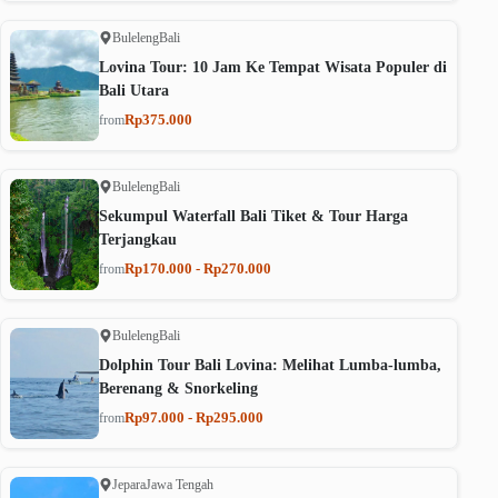
Buleleng
Bali
Lovina Tour: 10 Jam Ke Tempat Wisata Populer di
Bali Utara
Rp375.000
from
Buleleng
Bali
Sekumpul Waterfall Bali Tiket & Tour Harga
Terjangkau
Rp170.000 - Rp270.000
from
Buleleng
Bali
Dolphin Tour Bali Lovina: Melihat Lumba-lumba,
Berenang & Snorkeling
Rp97.000 - Rp295.000
from
Jepara
Jawa Tengah