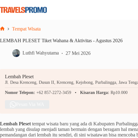
Skip
to
content
Tempat Wisata
Home
LEMBAH PLESET Tiket Wahana & Aktivitas - Agustus 2026
Luthfi Wahyutama
27 Mei 2026
Lembah Pleset
Jl. Desa Krenceng, Dusun II, Krenceng, Kejobong, Purbalingga, Jawa Tenga
Nomor Telepon:
+62 857-2272-3459
Kisaran Harga:
Rp10.000
Pesan Via WA
Lembah Pleset
tempat wisata baru yang ada di Kabupaten Purbaling
lembah yang disulap menjadi taman bermain dengan beragam hal mena
pemandangan dari lembah itu sendiri, di sini wisatawan bisa mencoba