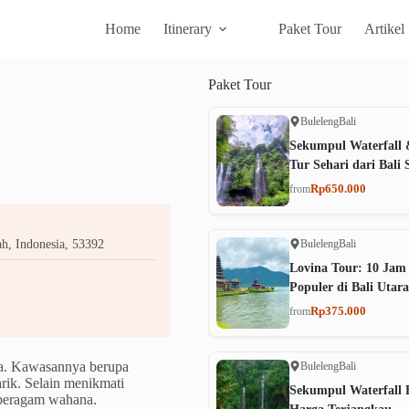
Home
Itinerary
Paket Tour
Artikel
Paket
Tour
Buleleng
Bali
Sekumpul Waterfall 
Tur Sehari dari Bali 
Rp650.000
from
Buleleng
Bali
h, Indonesia, 53392
Lovina Tour: 10 Jam
Populer di Bali Utara
Rp375.000
from
ga. Kawasannya berupa
Buleleng
Bali
rik. Selain menikmati
Sekumpul Waterfall B
 beragam wahana.