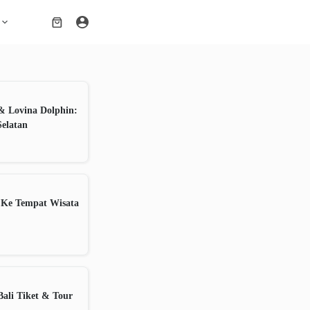
Shopping
cart
& Lovina Dolphin:
Selatan
 Ke Tempat Wisata
ali Tiket & Tour