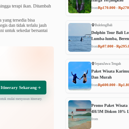
Harga Terjangkau
ingga terapi ikan. Ditambah
Rp170.000 - Rp270
from
 yang tersedia bisa
gis dan tidak terlalu jauh
Buleleng
Bali
ni untuk sekedar bersantai
Dolphin Tour Bali Lo
Lumba-lumba, Beren
Rp97.000 - Rp295.
from
Jepara
Jawa Tengah
Paket Wisata Karim
Dan Murah
Rp600.000 - Rp1.8
from
 Itinerary Sekarang
untuk mulai menyusun itinerary.
Promo Paket Wisata 
4H/3M Diskon 10% 
from