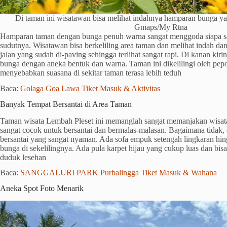
Di taman ini wisatawan bisa melihat indahnya hamparan bunga y
Gmaps/My Rtna
Hamparan taman dengan bunga penuh warna sangat menggoda siapa saja
sudutnya. Wisatawan bisa berkeliling area taman dan melihat indah dan
jalan yang sudah di-paving sehingga terlihat sangat rapi. Di kanan kir
bunga dengan aneka bentuk dan warna. Taman ini dikelilingi oleh pep
menyebabkan suasana di sekitar taman terasa lebih teduh
Baca:
Golaga Goa Lawa Tiket Masuk & Aktivitas
Banyak Tempat Bersantai di Area Taman
Taman wisata Lembah Pleset ini memanglah sangat memanjakan wisata
sangat cocok untuk bersantai dan bermalas-malasan. Bagaimana tidak, d
bersantai yang sangat nyaman. Ada sofa empuk setengah lingkaran hi
bunga di sekelilingnya. Ada pula karpet hijau yang cukup luas dan bis
duduk lesehan
Baca:
SANGGALURI PARK Purbalingga Tiket Masuk & Wahana
Aneka Spot Foto Menarik