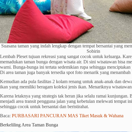
Suasana taman yang indah lengkap dengan tempat bersantai yang m
Sobirin
Lembah Pleset tujuan rekreasi yang sangat cocok untuk keluarga. Kar
memadukan taman bunga dengan wisata air. Di sini wisatawan bisa m
warni. Bunga-bunga ini tertata sedemikian rupa sehingga menciptaka
Di area taman juga banyak tersedia spot foto menarik yang menambah
Kemudian ada pula fasilitas 2 kolam renang untuk anak-anak dan de
ikan yang memiliki beragam koleksi jenis ikan. Menariknya wisatawan
Karena letaknya yang strategis tak heran jika selalu ramai kunjungan.
menjadi area transit pengguna jalan yang kebetulan melewati tempat i
sehingga cocok untuk bersantai dan beristirahat.
Baca:
PURBASARI PANCURAN MAS Tiket Masuk & Wahana
Berkeliling Area Taman Bunga