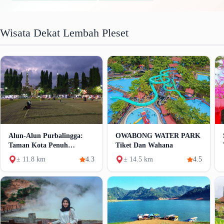
Wisata Dekat Lembah Pleset
Alun-Alun Purbalingga:
OWABONG WATER PARK
Taman Kota Penuh
Tiket Dan Wahana
Wahana
± 11.8 km
4.3
± 14.5 km
4.5