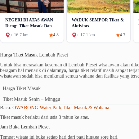
NEGERI DI ATAS AWAN
WADUK SEMPOR Tiket &
Dieng: Tiket Masuk Dan
Aktivitas
Pesona
± 16.7 km
4.8
± 17.1 km
4.7
Harga Tiket Masuk Lembah Pleset
Untuk bisa merasakan keseruan di Lembah Pleset wisatawan akan dike
beragam hal menarik di dalamnya, harga tiket relatif masih sangat terj
wisatawan sudah bisa menikmati semua wahana dan fasilitas yang terse
Harga Tiket Masuk
Tiket Masuk Senin – Minggu
Baca:
OWABONG Water Park Tiket Masuk & Wahana
Tiket masuk berlaku dari usia 3 tahun ke atas.
Jam Buka Lembah Pleset
Tempat wisata ini buka setiap hari dari pagi hingga sore hari.