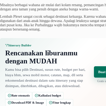
Misalnya berbagai wahana air mulai dari kolam renang, pemancingan h
dengan area taman yang penuh dengan aneka bunga warna-warni.
Lembah Pleset sangat cocok sebagai destinasi keluarga. Karena wahana
digunakan dari anak-anak hingga dewasa. Apalagi letaknya sangat strate
dari pusat kota. Jika ke Purbalingga wajib hukumnya mencoba tempat i
ataupun bersenang-senang.
Itinerary Builder
Rencanakan liburanmu
dengan MUDAH
Kamu bisa pilih Destinasi, susun rute, budget per hari,
Buat
biaya bbm, sewa mobil motor, catatan, map, dll serta
rekomendasi destinasi dalam satu itinerary yang siap
Gratis 
disimpan, diterbitkan, dibagikan, atau didownload.
Rute otomatis
Kalkulasi budget
Download PDF & Image
Fitur lengkap