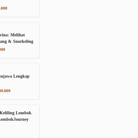
.000
vina: Melihat
ang & Snorkeling
000
unjawa Lengkap
00.000
Keliling Lombok
LombokJourney