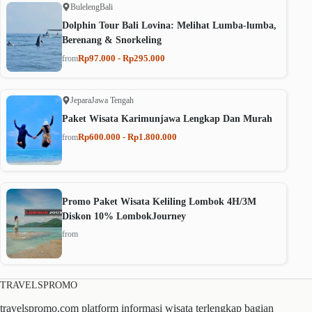
Buleleng
Bali
Dolphin Tour Bali Lovina: Melihat Lumba-lumba,
Berenang & Snorkeling
Rp97.000 - Rp295.000
from
Jepara
Jawa Tengah
Paket Wisata Karimunjawa Lengkap Dan Murah
Rp600.000 - Rp1.800.000
from
Promo Paket Wisata Keliling Lombok 4H/3M
Diskon 10% LombokJourney
from
TRAVELSPROMO
travelspromo.com platform informasi wisata terlengkap bagian