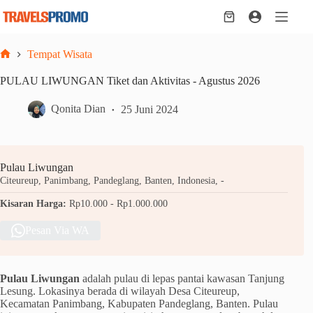
Skip
to
Shopping
content
cart
Tempat Wisata
Home
PULAU LIWUNGAN Tiket dan Aktivitas - Agustus 2026
Qonita Dian
25 Juni 2024
Pulau Liwungan
Citeureup, Panimbang, Pandeglang, Banten, Indonesia, -
Kisaran Harga:
Rp10.000 - Rp1.000.000
Pesan Via WA
Pulau Liwungan
adalah pulau di lepas pantai kawasan Tanjung
Lesung. Lokasinya berada di wilayah Desa Citeureup,
Kecamatan Panimbang, Kabupaten Pandeglang, Banten. Pulau