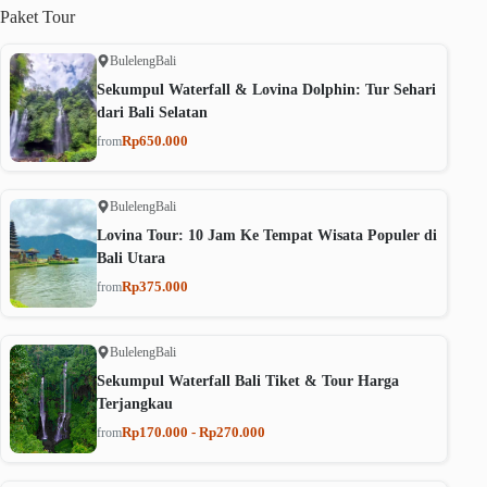
Paket
Tour
Buleleng
Bali
Sekumpul Waterfall & Lovina Dolphin: Tur Sehari
dari Bali Selatan
Rp650.000
from
Buleleng
Bali
Lovina Tour: 10 Jam Ke Tempat Wisata Populer di
Bali Utara
Rp375.000
from
Buleleng
Bali
Sekumpul Waterfall Bali Tiket & Tour Harga
Terjangkau
Rp170.000 - Rp270.000
from