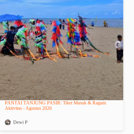
PANTAI TANJUNG PASIR: Tiket Masuk & Ragam
Aktivitas - Agustus 2026
Dewi P