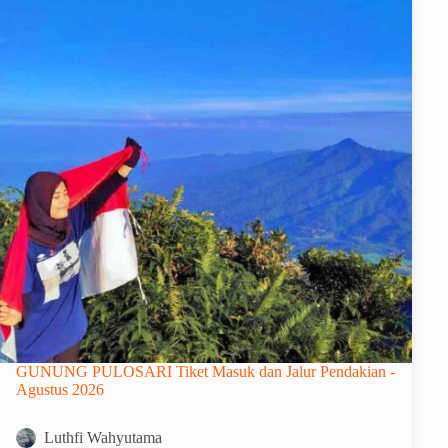
GUNUNG PULOSARI Tiket Masuk dan Jalur Pendakian -
Agustus 2026
Luthfi Wahyutama