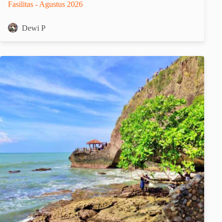
Fasilitas - Agustus 2026
Dewi P