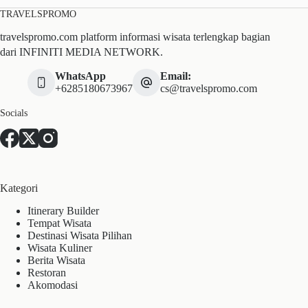
TRAVELSPROMO
travelspromo.com platform informasi wisata terlengkap bagian
dari INFINITI MEDIA NETWORK.
WhatsApp
Email:
+6285180673967
cs@travelspromo.com
Socials
Kategori
Itinerary Builder
Tempat Wisata
Destinasi Wisata Pilihan
Wisata Kuliner
Berita Wisata
Restoran
Akomodasi