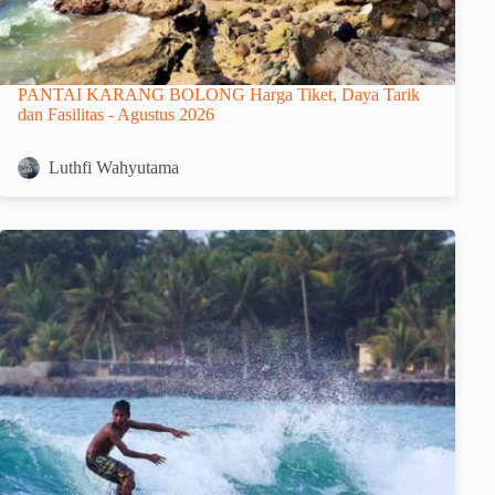
PANTAI KARANG BOLONG Harga Tiket, Daya Tarik
dan Fasilitas - Agustus 2026
Luthfi Wahyutama