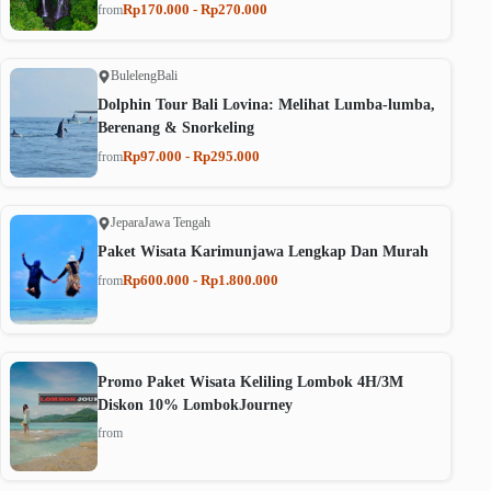
Rp170.000 - Rp270.000
from
Buleleng
Bali
Dolphin Tour Bali Lovina: Melihat Lumba-lumba,
Berenang & Snorkeling
Rp97.000 - Rp295.000
from
Jepara
Jawa Tengah
Paket Wisata Karimunjawa Lengkap Dan Murah
Rp600.000 - Rp1.800.000
from
Promo Paket Wisata Keliling Lombok 4H/3M
Diskon 10% LombokJourney
from