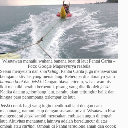
Wisatawan menaiki wahana banana boat di laut Pantai Carita –
Foto: Google Maps/syurya reafella
Selain menyelam dan
snorkeling
, Pantai Carita juga menawarkan
beragam aktivitas yang menantang. Beberapa di antaranya yaitu
banana boat
dan
jetski.
Dengan biaya tertentu, wisatawan bisa
ikut menaiki perahu berbentuk pisang yang ditarik oleh
jetski
.
Ketika datang gelombang laut, perahu akan terjungkir balik dan
hingga para penumpang terlempar ke laut.
Jetski
cocok bagi yang ingin menikmati laut dengan cara
menantang, namun tetap dengan suasana privat. Wisatawan bisa
mengendarai
jetski
sambil merasakan embusan angin di tengah
laut. Aktivitas menantang lainnya adalah berseluncur di atas
ombak atau
surfing
. Ombak di Pantai tergolong aman dan cocok