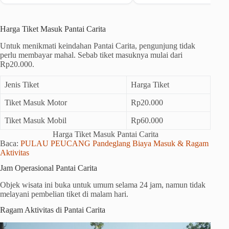
Harga Tiket Masuk Pantai Carita
Untuk menikmati keindahan Pantai Carita, pengunjung tidak
perlu membayar mahal. Sebab tiket masuknya mulai dari
Rp20.000.
Jenis Tiket
Harga Tiket
Tiket Masuk Motor
Rp20.000
Tiket Masuk Mobil
Rp60.000
Harga Tiket Masuk Pantai Carita
Baca:
PULAU PEUCANG Pandeglang Biaya Masuk & Ragam
Aktivitas
Jam Operasional Pantai Carita
Objek wisata ini buka untuk umum selama 24 jam, namun tidak
melayani pembelian tiket di malam hari.
Ragam Aktivitas di Pantai Carita