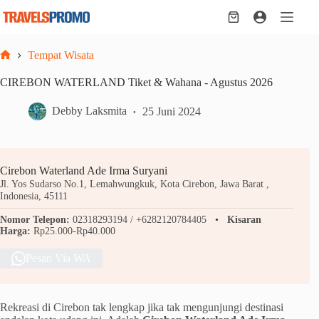
Skip
to
Shopping
content
cart
Tempat Wisata
Home
CIREBON WATERLAND Tiket & Wahana - Agustus 2026
Debby Laksmita
25 Juni 2024
Cirebon Waterland Ade Irma Suryani
Jl. Yos Sudarso No.1, Lemahwungkuk, Kota Cirebon, Jawa Barat ,
Indonesia, 45111
Nomor Telepon:
02318293194 / +6282120784405
Kisaran
Harga:
Rp25.000-Rp40.000
Pesan Via WA
Rekreasi di Cirebon tak lengkap jika tak mengunjungi destinasi