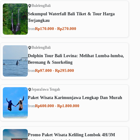
Buleleng
Bali
Sekumpul Waterfall Bali Tiket & Tour Harga
Terjangkau
Rp170.000 - Rp270.000
from
Buleleng
Bali
Dolphin Tour Bali Lovina: Melihat Lumba-lumba,
Berenang & Snorkeling
Rp97.000 - Rp295.000
from
Jepara
Jawa Tengah
Paket Wisata Karimunjawa Lengkap Dan Murah
Rp600.000 - Rp1.800.000
from
Promo Paket Wisata Keliling Lombok 4H/3M