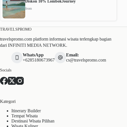
Diskon 10% LombokJourney
from
TRAVELSPROMO
travelspromo.com platform informasi wisata terlengkap bagian
dari INFINITI MEDIA NETWORK.
WhatsApp
Email:
+6285180673967
cs@travelspromo.com
Socials
Kategori
Itinerary Builder
Tempat Wisata
Destinasi Wisata Pilihan
Wisata Kuliner