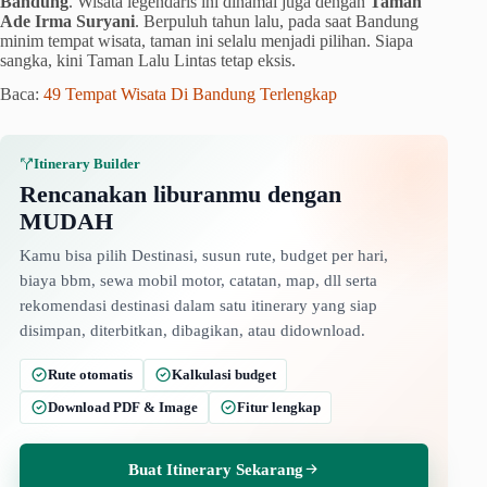
Bandung
. Wisata legendaris ini dinamai juga dengan
Taman
Ade Irma Suryani
. Berpuluh tahun lalu, pada saat Bandung
minim tempat wisata, taman ini selalu menjadi pilihan. Siapa
sangka, kini Taman Lalu Lintas tetap eksis.
Baca:
49 Tempat Wisata Di Bandung Terlengkap
Itinerary Builder
Rencanakan liburanmu dengan
MUDAH
Kamu bisa pilih Destinasi, susun rute, budget per hari,
biaya bbm, sewa mobil motor, catatan, map, dll serta
rekomendasi destinasi dalam satu itinerary yang siap
disimpan, diterbitkan, dibagikan, atau didownload.
Rute otomatis
Kalkulasi budget
Download PDF & Image
Fitur lengkap
Buat Itinerary Sekarang