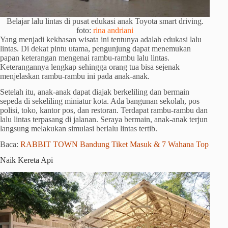
Belajar lalu lintas di pusat edukasi anak Toyota smart driving.
foto:
rina andriani
Yang menjadi kekhasan wisata ini tentunya adalah edukasi lalu
lintas. Di dekat pintu utama, pengunjung dapat menemukan
papan keterangan mengenai rambu-rambu lalu lintas.
Keterangannya lengkap sehingga orang tua bisa sejenak
menjelaskan rambu-rambu ini pada anak-anak.
Setelah itu, anak-anak dapat diajak berkeliling dan bermain
sepeda di sekeliling miniatur kota. Ada bangunan sekolah, pos
polisi, toko, kantor pos, dan restoran. Terdapat rambu-rambu dan
lalu lintas terpasang di jalanan. Seraya bermain, anak-anak terjun
langsung melakukan simulasi berlalu lintas tertib.
Baca:
RABBIT TOWN Bandung Tiket Masuk & 7 Wahana Top
Naik Kereta Api