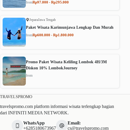
Rp97.000 - Rp295.000
from
Jepara
Jawa Tengah
Paket Wisata Karimunjawa Lengkap Dan Murah
Rp600.000 - Rp1.800.000
from
Promo Paket Wisata Keliling Lombok 4H/3M
Diskon 10% LombokJourney
from
TRAVELSPROMO
travelspromo.com platform informasi wisata terlengkap bagian
dari INFINITI MEDIA NETWORK.
WhatsApp
Email:
+6285180673967
cs@travelspromo.com