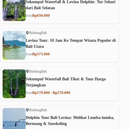
Sekumpul Waterfall & Lovina Dolphin: Tur Sehari
dari Bali Selatan
Rp650.000
from
Buleleng
Bali
Lovina Tour: 10 Jam Ke Tempat Wisata Populer di
Bali Utara
Rp375.000
from
Buleleng
Bali
Sekumpul Waterfall Bali Tiket & Tour Harga
Terjangkau
Rp170.000 - Rp270.000
from
Buleleng
Bali
Dolphin Tour Bali Lovina: Melihat Lumba-lumba,
Berenang & Snorkeling