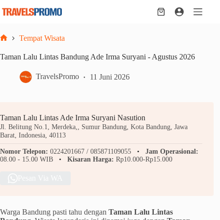
Skip
to
Shopping
content
cart
Tempat Wisata
Home
Taman Lalu Lintas Bandung Ade Irma Suryani - Agustus 2026
TravelsPromo
11 Juni 2026
Taman Lalu Lintas Ade Irma Suryani Nasution
Jl. Belitung No.1, Merdeka,, Sumur Bandung, Kota Bandung, Jawa
Barat, Indonesia, 40113
Nomor Telepon:
0224201667 / 085871109055
Jam Operasional:
08.00 - 15.00 WIB
Kisaran Harga:
Rp10.000-Rp15.000
Pesan Via WA
Warga Bandung pasti tahu dengan
Taman Lalu Lintas