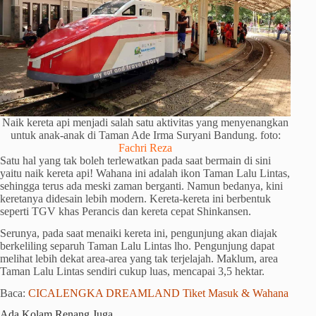
Naik kereta api menjadi salah satu aktivitas yang menyenangkan
untuk anak-anak di Taman Ade Irma Suryani Bandung. foto:
Fachri Reza
Satu hal yang tak boleh terlewatkan pada saat bermain di sini
yaitu naik kereta api! Wahana ini adalah ikon Taman Lalu Lintas,
sehingga terus ada meski zaman berganti. Namun bedanya, kini
keretanya didesain lebih modern. Kereta-kereta ini berbentuk
seperti TGV khas Perancis dan kereta cepat Shinkansen.
Serunya, pada saat menaiki kereta ini, pengunjung akan diajak
berkeliling separuh Taman Lalu Lintas lho. Pengunjung dapat
melihat lebih dekat area-area yang tak terjelajah. Maklum, area
Taman Lalu Lintas sendiri cukup luas, mencapai 3,5 hektar.
Baca:
CICALENGKA DREAMLAND Tiket Masuk & Wahana
Ada Kolam Renang Juga