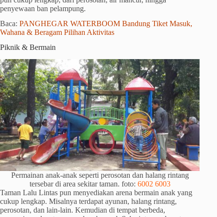
penyewaan ban pelampung.
Baca:
PANGHEGAR WATERBOOM Bandung Tiket Masuk,
Wahana & Beragam Pilihan Aktivitas
Piknik & Bermain
Permainan anak-anak seperti perosotan dan halang rintang
tersebar di area sekitar taman. foto:
6002 6003
Taman Lalu Lintas pun menyediakan arena bermain anak yang
cukup lengkap. Misalnya terdapat ayunan, halang rintang,
perosotan, dan lain-lain. Kemudian di tempat berbeda,