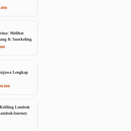
.000
vina: Melihat
ang & Snorkeling
000
unjawa Lengkap
00.000
Keliling Lombok
LombokJourney