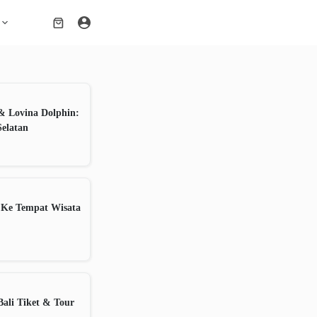
Shopping
cart
& Lovina Dolphin:
Selatan
 Ke Tempat Wisata
ali Tiket & Tour