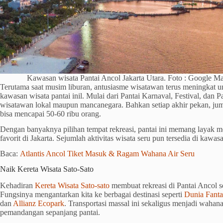
Kawasan wisata Pantai Ancol Jakarta Utara. Foto : Google
Terutama saat musim liburan, antusiasme wisatawan terus meningkat 
kawasan wisata pantai inil. Mulai dari Pantai Karnaval, Festival, dan 
wisatawan lokal maupun mancanegara. Bahkan setiap akhir pekan, jum
bisa mencapai 50-60 ribu orang.
Dengan banyaknya pilihan tempat rekreasi, pantai ini memang layak me
favorit di Jakarta. Sejumlah aktivitas wisata seru pun tersedia di kawasa
Baca:
Atlantis Ancol Tiket Masuk & Ragam Wahana Air Seru
Naik Kereta Wisata Sato-Sato
Kehadiran
Kereta Wisata Sato-sato
membuat rekreasi di Pantai Ancol
Fungsinya mengantarkan kita ke berbagai destinasi seperti
Dunia Fanta
dan
Allianz Ecopark
. Transportasi massal ini sekaligus menjadi wahan
pemandangan sepanjang pantai.