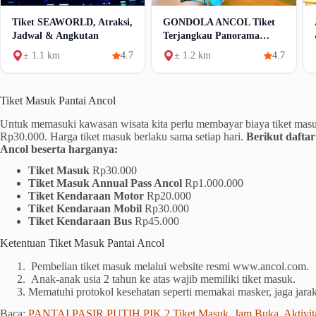
Tiket SEAWORLD, Atraksi,
GONDOLA ANCOL Tiket
Jadwal & Angkutan
Terjangkau Panorama
Memukau
± 1.1 km
4.7
± 1.2 km
4.7
Tiket Masuk Pantai Ancol
Untuk memasuki kawasan wisata kita perlu membayar biaya tiket masu
Rp30.000. Harga tiket masuk berlaku sama setiap hari.
Berikut daftar
Ancol beserta harganya:
Tiket Masuk
Rp30.000
Tiket Masuk Annual Pass Ancol
Rp1.000.000
Tiket Kendaraan Motor
Rp20.000
Tiket Kendaraan Mobil
Rp30.000
Tiket Kendaraan Bus
Rp45.000
Ketentuan Tiket Masuk Pantai Ancol
Pembelian tiket masuk melalui website resmi www.ancol.com.
Anak-anak usia 2 tahun ke atas wajib memiliki tiket masuk.
Mematuhi protokol kesehatan seperti memakai masker, jaga jara
Baca:
PANTAI PASIR PUTIH PIK 2 Tiket Masuk, Jam Buka, Aktivitas,