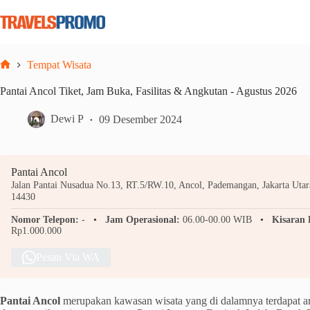
Skip
to
content
Tempat Wisata
Home
Pantai Ancol Tiket, Jam Buka, Fasilitas & Angkutan - Agustus 2026
Dewi P
09 Desember 2024
Pantai Ancol
Jalan Pantai Nusadua No.13, RT.5/RW.10, Ancol, Pademangan, Jakarta Utara
14430
Nomor Telepon:
-
Jam Operasional:
06.00-00.00 WIB
Kisaran 
Rp1.000.000
Pesan Via WA
Pantai Ancol
merupakan kawasan wisata yang di dalamnya terdapat area