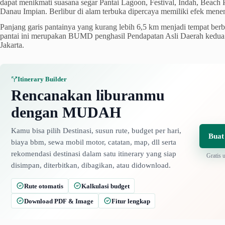
dapat menikmati suasana segar Pantai Lagoon, Festival, Indah, Beach P
Danau Impian. Berlibur di alam terbuka dipercaya memiliki efek me
Panjang garis pantainya yang kurang lebih 6,5 km menjadi tempat berba
pantai ini merupakan BUMD penghasil Pendapatan Asli Daerah kedua 
Jakarta.
Itinerary Builder
Rencanakan liburanmu
dengan MUDAH
Kamu bisa pilih Destinasi, susun rute, budget per hari,
Buat
biaya bbm, sewa mobil motor, catatan, map, dll serta
rekomendasi destinasi dalam satu itinerary yang siap
Gratis 
disimpan, diterbitkan, dibagikan, atau didownload.
Rute otomatis
Kalkulasi budget
Download PDF & Image
Fitur lengkap