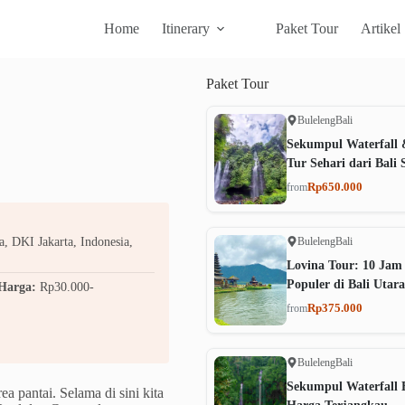
Home
Itinerary
Paket Tour
Artikel
Paket
Tour
Buleleng
Bali
Sekumpul Waterfall 
Tur Sehari dari Bali 
Rp650.000
from
Buleleng
Bali
, DKI Jakarta, Indonesia,
Lovina Tour: 10 Jam
Populer di Bali Utara
Harga:
Rp30.000-
Rp375.000
from
Buleleng
Bali
Sekumpul Waterfall B
 pantai. Selama di sini kita