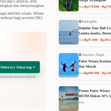
Harga Terjangkau
ool dan Carnaval, serta
nenangkan dan menyenangkan.
Rp170.000 - Rp270
from
gai aktivitas wisata. Wisata
terbesar bagi provinsi DKI
Buleleng
Bali
Dolphin Tour Bali Lo
Lumba-lumba, Beren
Rp97.000 - Rp295.
from
Jepara
Jawa Tengah
Paket Wisata Karim
Dan Murah
 Itinerary Sekarang
Rp600.000 - Rp1.8
from
untuk mulai menyusun itinerary.
Promo Paket Wisata 
4H/3M Diskon 10% 
from