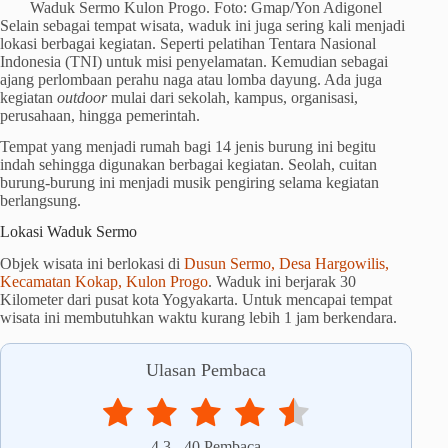
Waduk Sermo Kulon Progo. Foto: Gmap/Yon Adigonel
Selain sebagai tempat wisata, waduk ini juga sering kali menjadi
lokasi berbagai kegiatan. Seperti pelatihan Tentara Nasional
Indonesia (TNI) untuk misi penyelamatan. Kemudian sebagai
ajang perlombaan perahu naga atau lomba dayung. Ada juga
kegiatan
outdoor
mulai dari sekolah, kampus, organisasi,
perusahaan, hingga pemerintah.
Tempat yang menjadi rumah bagi 14 jenis burung ini begitu
indah sehingga digunakan berbagai kegiatan. Seolah, cuitan
burung-burung ini menjadi musik pengiring selama kegiatan
berlangsung.
Lokasi Waduk Sermo
Objek wisata ini berlokasi di
Dusun Sermo, Desa Hargowilis,
Kecamatan Kokap, Kulon Progo
. Waduk ini berjarak 30
Kilometer dari pusat kota Yogyakarta. Untuk mencapai tempat
wisata ini membutuhkan waktu kurang lebih 1 jam berkendara.
Ulasan Pembaca
4.3
-
40
Pembaca