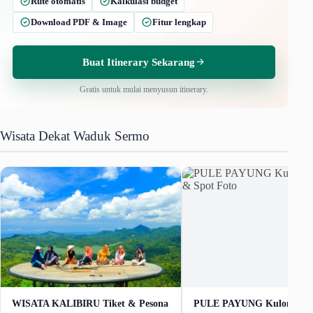
Rute otomatis
Kalkulasi budget
Download PDF & Image
Fitur lengkap
Buat Itinerary Sekarang
Gratis untuk mulai menyusun itinerary.
Wisata Dekat Waduk Sermo
WISATA KALIBIRU Tiket & Pesona
PULE PAYUNG Kulon Prog