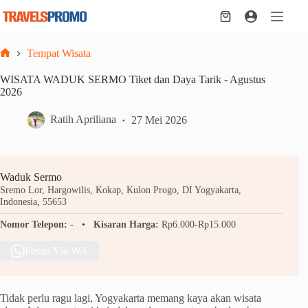
Skip
to
Shopping
content
cart
Tempat Wisata
Home
WISATA WADUK SERMO Tiket dan Daya Tarik - Agustus
2026
Ratih Apriliana
27 Mei 2026
Waduk Sermo
Sremo Lor, Hargowilis, Kokap, Kulon Progo, DI Yogyakarta,
Indonesia, 55653
Nomor Telepon:
-
Kisaran Harga:
Rp6.000-Rp15.000
Pesan Via WA
Tidak perlu ragu lagi, Yogyakarta memang kaya akan wisata