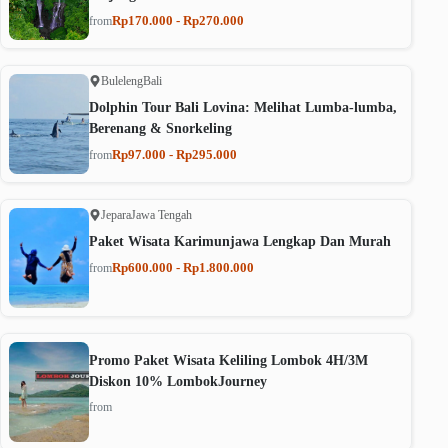
Rp170.000 - Rp270.000
from
Buleleng
Bali
Dolphin Tour Bali Lovina: Melihat Lumba-lumba,
Berenang & Snorkeling
Rp97.000 - Rp295.000
from
Jepara
Jawa Tengah
Paket Wisata Karimunjawa Lengkap Dan Murah
Rp600.000 - Rp1.800.000
from
Promo Paket Wisata Keliling Lombok 4H/3M
Diskon 10% LombokJourney
from