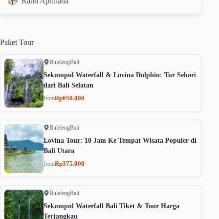
Ratih Apriliana
Paket
Tour
Buleleng
Bali
Sekumpul Waterfall & Lovina Dolphin: Tur Sehari
dari Bali Selatan
Rp650.000
from
Buleleng
Bali
Lovina Tour: 10 Jam Ke Tempat Wisata Populer di
Bali Utara
Rp375.000
from
Buleleng
Bali
Sekumpul Waterfall Bali Tiket & Tour Harga
Terjangkau