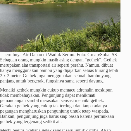
Jernihnya Air Danau di Waduk Sermo. Foto: Gmap/Sobat SS
Sebagian orang mungkin masih asing dengan “gethek”. Gethek
merupakan alat transportasi air seperti perahu. Namun, dibuat
hanya menggunakan bambu yang dijajarkan seluas kurang lebih
2 x 2 meter. Gethek juga menggunakan sebuah bambu yang
panjang untuk bergerak, fungsinya sama seperti dayung.
Menaiki gethek mungkin cukup memacu adrenalin meskipun
tidak membahayakan. Pengunjung dapat menikmati
pemandangan sambil merasakan sensasi menaiki gethek.
Gerakan gethek yang cukup tak terduga dan tanpa adanya
pegangan mengharuskan pengunjung untuk tetap waspada.
Bahkan, pengunjung juga harus siap basah karena permukaan
gethek yang tergenang sedikit air.
Meski begitu, wahana getek sangat seru untuk dicoba. Akan