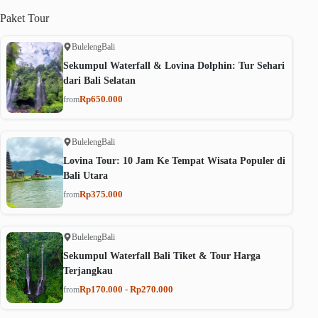
Paket
Tour
Buleleng
Bali
Sekumpul Waterfall & Lovina Dolphin: Tur Sehari
dari Bali Selatan
Rp650.000
from
Buleleng
Bali
Lovina Tour: 10 Jam Ke Tempat Wisata Populer di
Bali Utara
Rp375.000
from
Buleleng
Bali
Sekumpul Waterfall Bali Tiket & Tour Harga
Terjangkau
Rp170.000 - Rp270.000
from