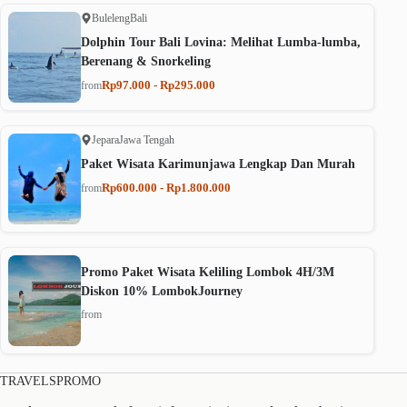
Buleleng
Bali
Dolphin Tour Bali Lovina: Melihat Lumba-lumba,
Berenang & Snorkeling
Rp97.000 - Rp295.000
from
Jepara
Jawa Tengah
Paket Wisata Karimunjawa Lengkap Dan Murah
Rp600.000 - Rp1.800.000
from
Promo Paket Wisata Keliling Lombok 4H/3M
Diskon 10% LombokJourney
from
TRAVELSPROMO