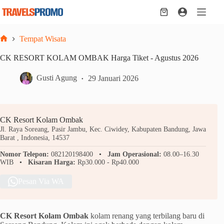
Skip
to
Shopping
content
cart
Tempat Wisata
Home
CK RESORT KOLAM OMBAK Harga Tiket - Agustus 2026
Gusti Agung
29 Januari 2026
CK Resort Kolam Ombak
Jl. Raya Soreang, Pasir Jambu, Kec. Ciwidey, Kabupaten Bandung, Jawa
Barat , Indonesia, 14537
Nomor Telepon:
082120198400
Jam Operasional:
08.00–16.30
WIB
Kisaran Harga:
Rp30.000 - Rp40.000
Pesan Via WA
CK Resort Kolam Ombak
kolam renang yang terbilang baru di