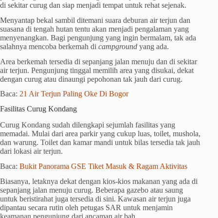
di sekitar curug dan siap menjadi tempat untuk rehat sejenak.
Menyantap bekal sambil ditemani suara deburan air terjun dan
suasana di tengah hutan tentu akan menjadi pengalaman yang
menyenangkan. Bagi pengunjung yang ingin bermalam, tak ada
salahnya mencoba berkemah di
campground
yang ada.
Area berkemah tersedia di sepanjang jalan menuju dan di sekitar
air terjun. Pengunjung tinggal memilih area yang disukai, dekat
dengan curug atau dinaungi pepohonan tak jauh dari curug.
Baca:
21 Air Terjun Paling Oke Di Bogor
Fasilitas Curug Kondang
Curug Kondang sudah dilengkapi sejumlah fasilitas yang
memadai. Mulai dari area parkir yang cukup luas, toilet, mushola,
dan warung. Toilet dan kamar mandi untuk bilas tersedia tak jauh
dari lokasi air terjun.
Baca:
Bukit Panorama GSE Tiket Masuk & Ragam Aktivitas
Biasanya, letaknya dekat dengan kios-kios makanan yang ada di
sepanjang jalan menuju curug. Beberapa gazebo atau saung
untuk beristirahat juga tersedia di sini. Kawasan air terjun juga
dipantau secara rutin oleh petugas SAR untuk menjamin
keamanan pengunjung dari ancaman air bah.