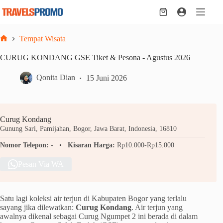
Skip
to
Shopping
content
cart
Tempat Wisata
Home
CURUG KONDANG GSE Tiket & Pesona - Agustus 2026
Qonita Dian
15 Juni 2026
Curug Kondang
Gunung Sari, Pamijahan, Bogor, Jawa Barat, Indonesia, 16810
Nomor Telepon:
-
Kisaran Harga:
Rp10.000-Rp15.000
Pesan Via WA
Satu lagi koleksi air terjun di Kabupaten Bogor yang terlalu
sayang jika dilewatkan:
Curug Kondang
. Air terjun yang
awalnya dikenal sebagai Curug Ngumpet 2 ini berada di dalam