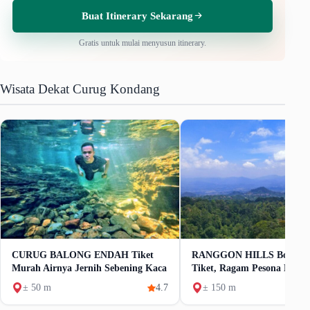
Buat Itinerary Sekarang
Gratis untuk mulai menyusun itinerary.
Wisata Dekat Curug Kondang
CURUG BALONG ENDAH Tiket
RANGGON HILLS Bogor H
Murah Airnya Jernih Sebening Kaca
Tiket, Ragam Pesona Dan Fa
± 50 m
4.7
± 150 m