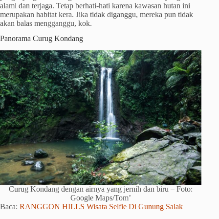
alami dan terjaga. Tetap berhati-hati karena kawasan hutan ini
merupakan habitat kera. Jika tidak diganggu, mereka pun tidak
akan balas mengganggu, kok.
Panorama Curug Kondang
Curug Kondang dengan airnya yang jernih dan biru – Foto:
Google Maps/Tom’
Baca:
RANGGON HILLS Wisata Selfie Di Gunung Salak