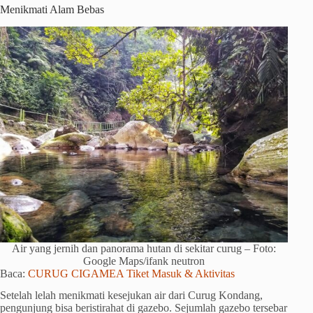
Menikmati Alam Bebas
Air yang jernih dan panorama hutan di sekitar curug – Foto:
Google Maps/ifank neutron
Baca:
CURUG CIGAMEA Tiket Masuk & Aktivitas
Setelah lelah menikmati kesejukan air dari Curug Kondang,
pengunjung bisa beristirahat di gazebo. Sejumlah gazebo tersebar