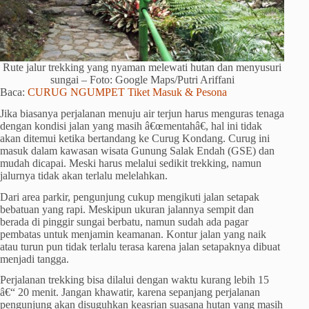
Rute jalur trekking yang nyaman melewati hutan dan menyusuri
sungai – Foto: Google Maps/Putri Ariffani
Baca:
CURUG NGUMPET Tiket Masuk & Pesona
Jika biasanya perjalanan menuju air terjun harus menguras tenaga
dengan kondisi jalan yang masih â€œmentahâ€, hal ini tidak
akan ditemui ketika bertandang ke Curug Kondang. Curug ini
masuk dalam kawasan wisata Gunung Salak Endah (GSE) dan
mudah dicapai. Meski harus melalui sedikit trekking, namun
jalurnya tidak akan terlalu melelahkan.
Dari area parkir, pengunjung cukup mengikuti jalan setapak
bebatuan yang rapi. Meskipun ukuran jalannya sempit dan
berada di pinggir sungai berbatu, namun sudah ada pagar
pembatas untuk menjamin keamanan. Kontur jalan yang naik
atau turun pun tidak terlalu terasa karena jalan setapaknya dibuat
menjadi tangga.
Perjalanan trekking bisa dilalui dengan waktu kurang lebih 15
â€“ 20 menit. Jangan khawatir, karena sepanjang perjalanan
pengunjung akan disuguhkan keasrian suasana hutan yang masih