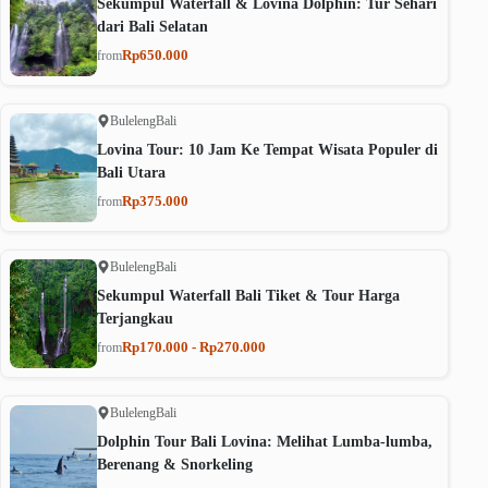
Sekumpul Waterfall & Lovina Dolphin: Tur Sehari
dari Bali Selatan
Rp650.000
from
Buleleng
Bali
Lovina Tour: 10 Jam Ke Tempat Wisata Populer di
Bali Utara
Rp375.000
from
Buleleng
Bali
Sekumpul Waterfall Bali Tiket & Tour Harga
Terjangkau
Rp170.000 - Rp270.000
from
Buleleng
Bali
Dolphin Tour Bali Lovina: Melihat Lumba-lumba,
Berenang & Snorkeling