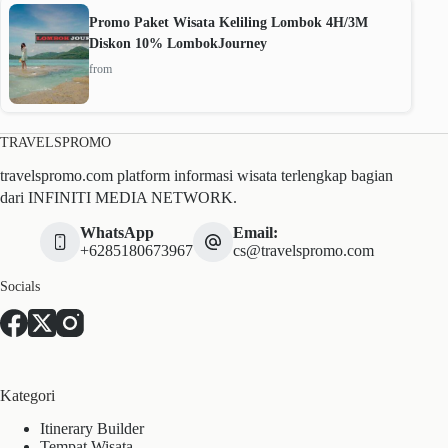
Promo Paket Wisata Keliling Lombok 4H/3M
Diskon 10% LombokJourney
from
TRAVELSPROMO
travelspromo.com platform informasi wisata terlengkap bagian
dari INFINITI MEDIA NETWORK.
WhatsApp
Email:
+6285180673967
cs@travelspromo.com
Socials
Kategori
Itinerary Builder
Tempat Wisata