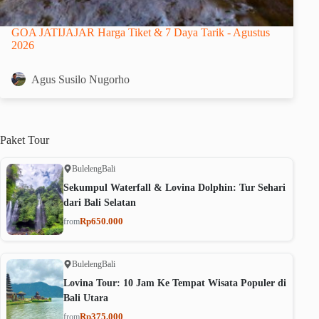
GOA JATIJAJAR Harga Tiket & 7 Daya Tarik - Agustus
2026
Agus Susilo Nugorho
Paket
Tour
Buleleng
Bali
Sekumpul Waterfall & Lovina Dolphin: Tur Sehari
dari Bali Selatan
Rp650.000
from
Buleleng
Bali
Lovina Tour: 10 Jam Ke Tempat Wisata Populer di
Bali Utara
Rp375.000
from