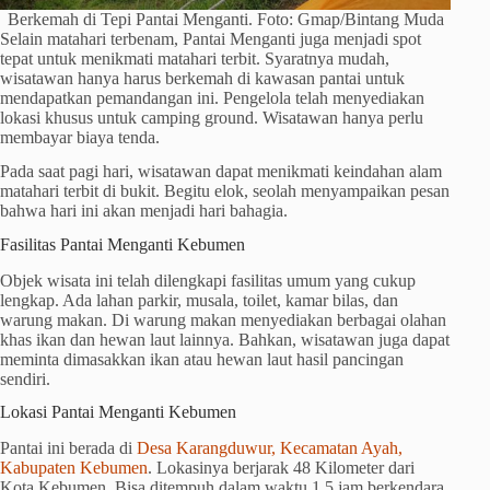
Berkemah di Tepi Pantai Menganti. Foto: Gmap/Bintang Muda
Selain matahari terbenam, Pantai Menganti juga menjadi spot
tepat untuk menikmati matahari terbit. Syaratnya mudah,
wisatawan hanya harus berkemah di kawasan pantai untuk
mendapatkan pemandangan ini. Pengelola telah menyediakan
lokasi khusus untuk camping ground. Wisatawan hanya perlu
membayar biaya tenda.
Pada saat pagi hari, wisatawan dapat menikmati keindahan alam
matahari terbit di bukit. Begitu elok, seolah menyampaikan pesan
bahwa hari ini akan menjadi hari bahagia.
Fasilitas Pantai Menganti Kebumen
Objek wisata ini telah dilengkapi fasilitas umum yang cukup
lengkap. Ada lahan parkir, musala, toilet, kamar bilas, dan
warung makan. Di warung makan menyediakan berbagai olahan
khas ikan dan hewan laut lainnya. Bahkan, wisatawan juga dapat
meminta dimasakkan ikan atau hewan laut hasil pancingan
sendiri.
Lokasi Pantai Menganti Kebumen
Pantai ini berada di
Desa Karangduwur, Kecamatan Ayah,
Kabupaten Kebumen
. Lokasinya berjarak 48 Kilometer dari
Kota Kebumen. Bisa ditempuh dalam waktu 1,5 jam berkendara.