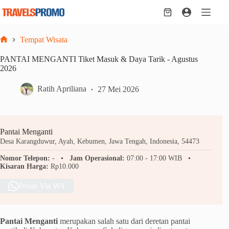
Skip
to
Shopping
content
cart
Tempat Wisata
Home
PANTAI MENGANTI Tiket Masuk & Daya Tarik - Agustus
2026
Ratih Apriliana
27 Mei 2026
Pantai Menganti
Desa Karangduwur, Ayah, Kebumen, Jawa Tengah, Indonesia, 54473
Nomor Telepon:
-
Jam Operasional:
07:00 - 17:00 WIB
Kisaran Harga:
Rp10.000
Pesan Via WA
Pantai Menganti
merupakan salah satu dari deretan pantai