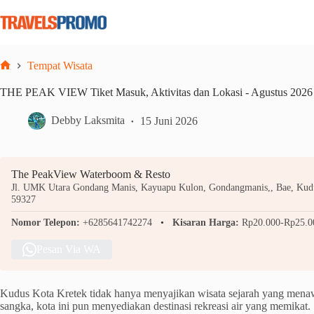
Skip
to
content
Tempat Wisata
Home
THE PEAK VIEW Tiket Masuk, Aktivitas dan Lokasi - Agustus 2026
Debby Laksmita
15 Juni 2026
The PeakView Waterboom & Resto
Jl. UMK Utara Gondang Manis, Kayuapu Kulon, Gondangmanis,, Bae, Kudu
59327
Nomor Telepon:
+6285641742274
Kisaran Harga:
Rp20.000-Rp25.0
Pesan Via WA
Kudus Kota Kretek tidak hanya menyajikan wisata sejarah yang mena
sangka, kota ini pun menyediakan destinasi rekreasi air yang memikat.