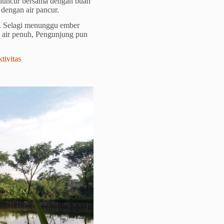
seluncur bersama dengan buah
dengan air pancur.
. Selagi menunggu ember
e air penuh, Pengunjung pun
ivitas