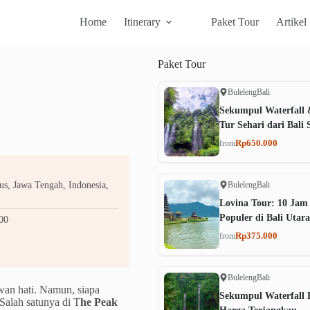
Home
Itinerary
Paket Tour
Artikel
Paket
Tour
Buleleng
Bali
Sekumpul Waterfall 
Tur Sehari dari Bali 
Rp650.000
from
Buleleng
Bali
s, Jawa Tengah, Indonesia,
Lovina Tour: 10 Jam
Populer di Bali Utara
00
Rp375.000
from
Buleleng
Bali
wan hati. Namun, siapa
Sekumpul Waterfall B
 Salah satunya di T
he Peak