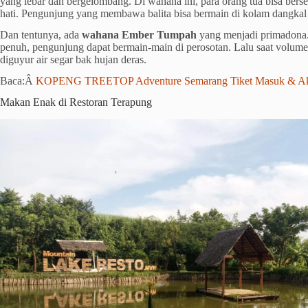
yang lebar dan bergelombang. Di wahana ini, para orang tua bisa ber
hati. Pengunjung yang membawa balita bisa bermain di kolam dangkal 
Dan tentunya, ada
wahana Ember Tumpah
yang menjadi primadona
penuh, pengunjung dapat bermain-main di perosotan. Lalu saat volum
diguyur air segar bak hujan deras.
Baca:Â
KOPENG TREETOP Adventure Semarang Tiket Masuk & Akt
Makan Enak di Restoran Terapung