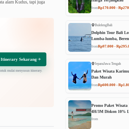
Harga Terjangkau
ta alam Kudus, tapi juga
Rp170.000 - Rp270
from
Buleleng
Bali
Dolphin Tour Bali Lo
Lumba-lumba, Beren
Rp97.000 - Rp295.
from
 Itinerary Sekarang
Jepara
Jawa Tengah
untuk mulai menyusun itinerary.
Paket Wisata Karim
Dan Murah
Rp600.000 - Rp1.8
from
Promo Paket Wisata 
4H/3M Diskon 10% 
from