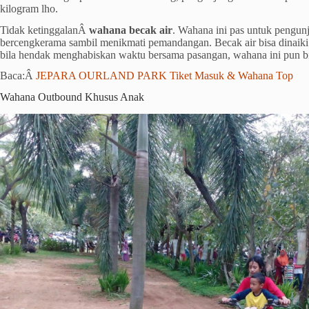
kilogram lho.
Tidak ketinggalanÂ
wahana becak air
. Wahana ini pas untuk pengun
bercengkerama sambil menikmati pemandangan. Becak air bisa dinaik
bila hendak menghabiskan waktu bersama pasangan, wahana ini pun bi
Baca:Â
JEPARA OURLAND PARK Tiket Masuk & Wahana Top
Wahana Outbound Khusus Anak