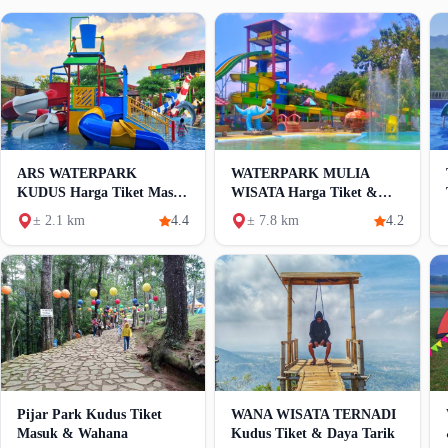
ARS WATERPARK
WATERPARK MULIA
KUDUS Harga Tiket Masuk
WISATA Harga Tiket &
Dan Wahana Lengkap
Wahana
± 2.1 km
4.4
± 7.8 km
4.2
Pijar Park Kudus Tiket
WANA WISATA TERNADI
Masuk & Wahana
Kudus Tiket & Daya Tarik