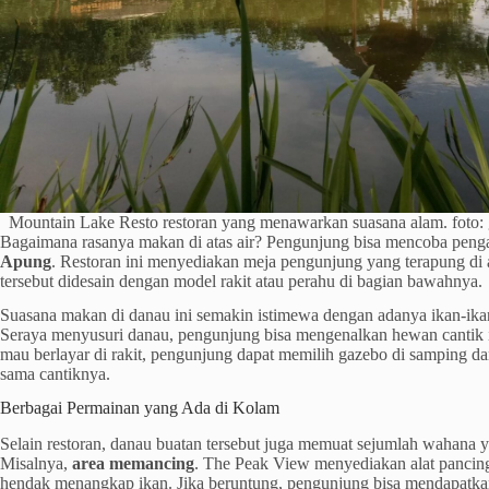
Mountain Lake Resto restoran yang menawarkan suasana alam. foto
Bagaimana rasanya makan di atas air? Pengunjung bisa mencoba penga
Apung
. Restoran ini menyediakan meja pengunjung yang terapung di 
tersebut didesain dengan model rakit atau perahu di bagian bawahnya.
Suasana makan di danau ini semakin istimewa dengan adanya ikan-ika
Seraya menyusuri danau, pengunjung bisa mengenalkan hewan cantik i
mau berlayar di rakit, pengunjung dapat memilih gazebo di samping
sama cantiknya.
Berbagai Permainan yang Ada di Kolam
Selain restoran, danau buatan tersebut juga memuat sejumlah wahana y
Misalnya,
area memancing
. The Peak View menyediakan alat pancin
hendak menangkap ikan. Jika beruntung, pengunjung bisa mendapatkan