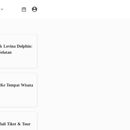
Shopping
cart
& Lovina Dolphin:
Selatan
 Ke Tempat Wisata
ali Tiket & Tour