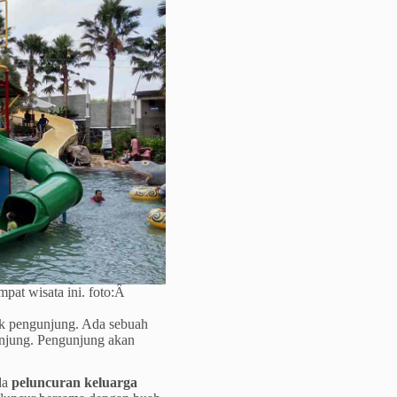
mpat wisata ini. foto:Â
k pengunjung. Ada sebuah
unjung. Pengunjung akan
da
peluncuran keluarga