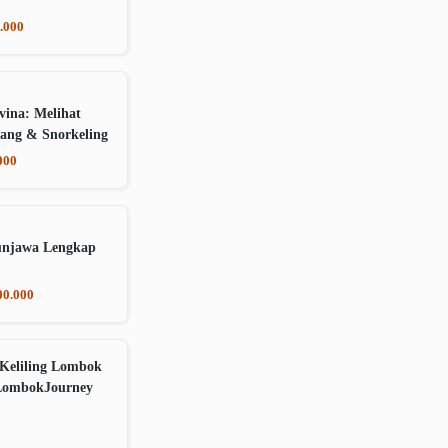
.000
vina: Melihat
ang & Snorkeling
000
unjawa Lengkap
00.000
Keliling Lombok
LombokJourney