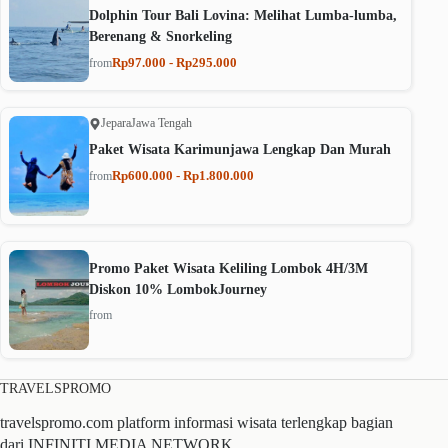
Dolphin Tour Bali Lovina: Melihat Lumba-lumba,
Berenang & Snorkeling
Rp97.000 - Rp295.000
from
Jepara
Jawa Tengah
Paket Wisata Karimunjawa Lengkap Dan Murah
Rp600.000 - Rp1.800.000
from
Promo Paket Wisata Keliling Lombok 4H/3M
Diskon 10% LombokJourney
from
TRAVELSPROMO
travelspromo.com platform informasi wisata terlengkap bagian
dari INFINITI MEDIA NETWORK.