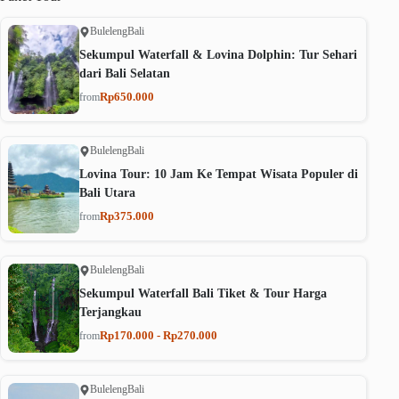
Buleleng
Bali
Sekumpul Waterfall & Lovina Dolphin: Tur Sehari
dari Bali Selatan
Rp650.000
from
Buleleng
Bali
Lovina Tour: 10 Jam Ke Tempat Wisata Populer di
Bali Utara
Rp375.000
from
Buleleng
Bali
Sekumpul Waterfall Bali Tiket & Tour Harga
Terjangkau
Rp170.000 - Rp270.000
from
Buleleng
Bali