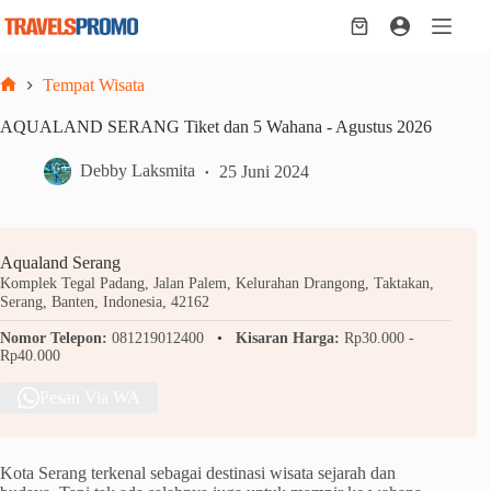
Skip
to
Shopping
content
cart
Tempat Wisata
Home
AQUALAND SERANG Tiket dan 5 Wahana - Agustus 2026
Debby Laksmita
25 Juni 2024
Aqualand Serang
Komplek Tegal Padang, Jalan Palem, Kelurahan Drangong, Taktakan,
Serang, Banten, Indonesia, 42162
Nomor Telepon:
081219012400
Kisaran Harga:
Rp30.000 -
Rp40.000
Pesan Via WA
Kota Serang terkenal sebagai destinasi wisata sejarah dan