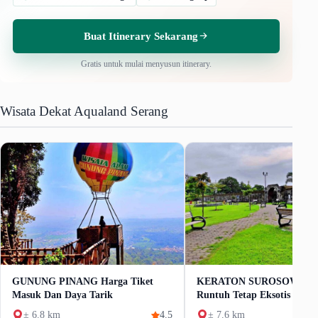
Buat Itinerary Sekarang
Gratis untuk mulai menyusun itinerary.
Wisata Dekat Aqualand Serang
GUNUNG PINANG Harga Tiket
KERATON SUROSOWAN M
Masuk Dan Daya Tarik
Runtuh Tetap Eksotis
± 6.8 km
4.5
± 7.6 km