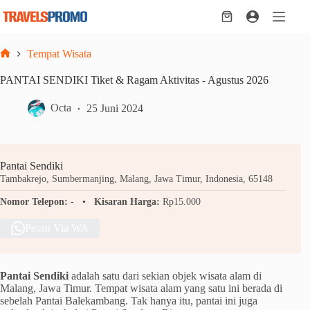
Skip
to
Shopping
content
cart
Tempat Wisata
Home
PANTAI SENDIKI Tiket & Ragam Aktivitas - Agustus 2026
Octa
25 Juni 2024
Pantai Sendiki
Tambakrejo, Sumbermanjing, Malang, Jawa Timur, Indonesia, 65148
Nomor Telepon:
-
Kisaran Harga:
Rp15.000
Pesan Via WA
Pantai Sendiki
adalah satu dari sekian objek wisata alam di
Malang, Jawa Timur. Tempat wisata alam yang satu ini berada di
sebelah Pantai Balekambang. Tak hanya itu, pantai ini juga