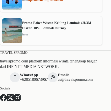
from
Promo Paket Wisata Keliling Lombok 4H/3M
Diskon 10% LombokJourney
from
TRAVELSPROMO
travelspromo.com platform informasi wisata terlengkap bagian
dari INFINITI MEDIA NETWORK.
WhatsApp
Email:
+6285180673967
cs@travelspromo.com
Socials