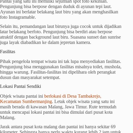
Pantai yang satu ini memiliki sejumlah spot foto kekinian.
Pengunjung bisa berpose dengan duduk di ayunan tepi laut.
Ayunan ini berlatar belakang laut biru yang akan menghasilkan
foto Instagramable.
Selain itu, pemandangan laut birunya juga cocok untuk dijadikan
latar belakang berfoto. Pengunjung bisa berdiri atau berpose
atraktif dengan background laut biru. Suasana sunset dan sunrise
juga layak diabadikan ke dalam jepretan kamera.
Fasilitas
Pihak pengelola tempat wisata ini tak lupa menyediakan fasilitas.
Pengunjung bisa menggunakan fasilitas misalnya toilet, mushola,
hingga warung. Fasilitas-fasilitas ini dipelihara oleh perangkat
dusun dan masyarakat setempat.
Lokasi Pantai Sendiki
Objek wisata pantai ini
berlokasi di Desa Tambakrejo,
Kecamatan Sumbermanjing
. Letak objek wisata yang satu ini
masih berada di kawasan Malang, Jawa Timur. Rute termudah
untuk mencapai lokasi pantai ini bisa dimulai dari pusat kota
Malang.
Jarak antara pusat kota malang dan pantai ini hanya sekitar 69
kilometer. Sehingga hanya perlu waktu kurang lebih 2 jam untuk