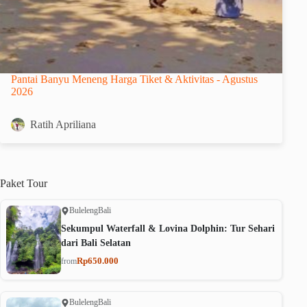
Pantai Banyu Meneng Harga Tiket & Aktivitas - Agustus
2026
Ratih Apriliana
Paket
Tour
Buleleng
Bali
Sekumpul Waterfall & Lovina Dolphin: Tur Sehari
dari Bali Selatan
Rp650.000
from
Buleleng
Bali