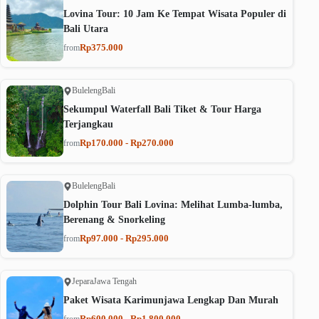
Lovina Tour: 10 Jam Ke Tempat Wisata Populer di
Bali Utara
Rp375.000
from
Buleleng
Bali
Sekumpul Waterfall Bali Tiket & Tour Harga
Terjangkau
Rp170.000 - Rp270.000
from
Buleleng
Bali
Dolphin Tour Bali Lovina: Melihat Lumba-lumba,
Berenang & Snorkeling
Rp97.000 - Rp295.000
from
Jepara
Jawa Tengah
Paket Wisata Karimunjawa Lengkap Dan Murah
Rp600.000 - Rp1.800.000