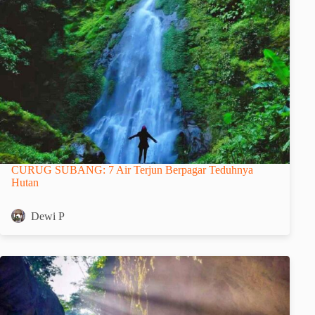
CURUG SUBANG: 7 Air Terjun Berpagar Teduhnya
Hutan
Dewi P