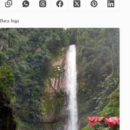
Baca Juga