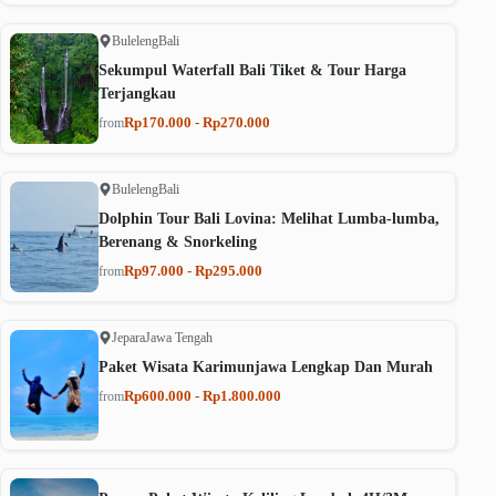
Buleleng
Bali
Sekumpul Waterfall Bali Tiket & Tour Harga
Terjangkau
Rp170.000 - Rp270.000
from
Buleleng
Bali
Dolphin Tour Bali Lovina: Melihat Lumba-lumba,
Berenang & Snorkeling
Rp97.000 - Rp295.000
from
Jepara
Jawa Tengah
Paket Wisata Karimunjawa Lengkap Dan Murah
Rp600.000 - Rp1.800.000
from