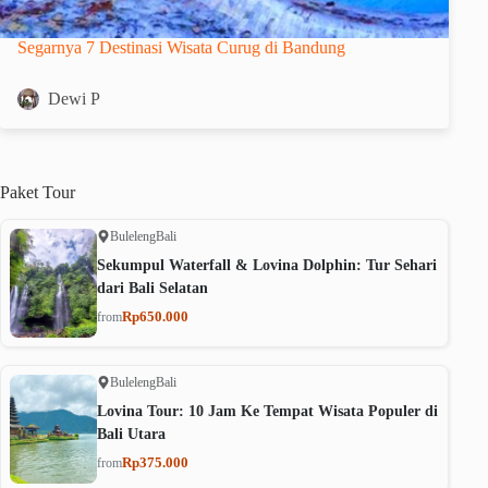
Segarnya 7 Destinasi Wisata Curug di Bandung
Dewi P
Paket
Tour
Buleleng
Bali
Sekumpul Waterfall & Lovina Dolphin: Tur Sehari
dari Bali Selatan
Rp650.000
from
Buleleng
Bali
Lovina Tour: 10 Jam Ke Tempat Wisata Populer di
Bali Utara
Rp375.000
from