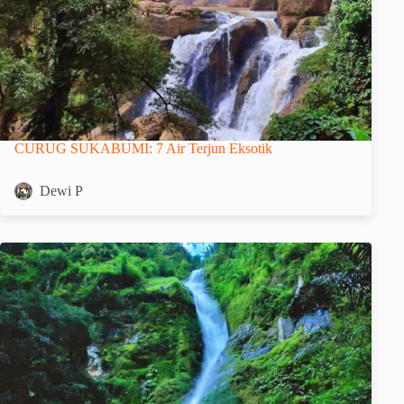
CURUG SUKABUMI: 7 Air Terjun Eksotik
Dewi P