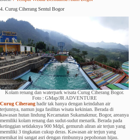
4. Curug Ciherang Sentul Bogor
Kolam renang dan waterpark wisata Curug Ciherang Bogor.
Foto : GMap/JR ADVENTURE
Curug Ciherang
hadir tak hanya dengan keindahan air
terjunnya, namun juga fasilitas wisata kekinian. Berada di
kawasan hutan lindung Kecamatan Sukamakmur, Bogor, areanya
memiliki kolam renang dan sudut-sudut menarik. Berada pada
ketinggian setidaknya 900 Mdpl, gemuruh aliran air terjun yang
memiliki 3 tingkatan cukup deras. Kawasan air terjun yang
memikat ini sangat asri dengan rimbunnya pepohonan hijau.