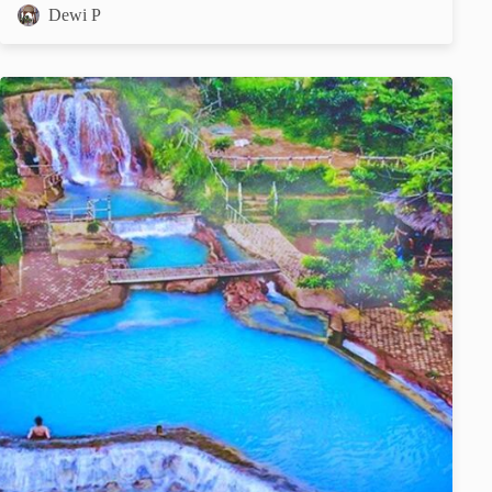
Dewi P