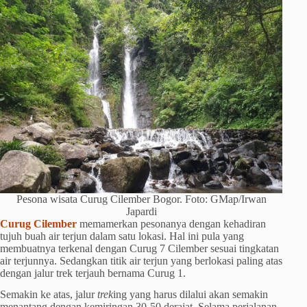
Pesona wisata Curug Cilember Bogor. Foto: GMap/Irwan
Japardi
Curug Cilember
memamerkan pesonanya dengan kehadiran
tujuh buah air terjun dalam satu lokasi. Hal ini pula yang
membuatnya terkenal dengan Curug 7 Cilember sesuai tingkatan
air terjunnya. Sedangkan titik air terjun yang berlokasi paling atas
dengan jalur trek terjauh bernama Curug 1.
Semakin ke atas, jalur
trek
ing yang harus dilalui akan semakin
menantang dengan kemiringan 30-50 derajat. Selama perjalanan,