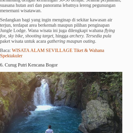
suasana hutan asri dan panorama lebatnya lereng pegunungan
menemani wisatawan.
Sedangkan bagi yang ingin menginap di sekitar kawasan air
terjun, terdapat area berkemah maupun pilihan penginapan
Jungle Lodge. Wana wisata ini juga dilengkapi wahana
flying
fox,
sky bike,
shooting target,
hingga
archery.
Tersedia pula
paket wisata untuk acara
gathering
maupun
outing
.
Baca:
WISATA ALAM SEVILLAGE Tiket & Wahana
Spektakuler
6. Curug Putri Kencana Bogor