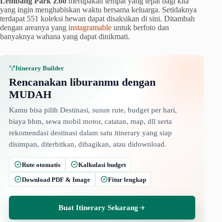
Lembang Park Zoo
merupakan tempat yang tepat bagi kita
yang ingin menghabiskan waktu bersama keluarga. Setidaknya
terdapat 551 koleksi hewan dapat disaksikan di sini. Ditambah
dengan areanya yang
instagramable
untuk berfoto dan
banyaknya wahana yang dapat dinikmati.
Itinerary Builder
Rencanakan liburanmu dengan
MUDAH
Kamu bisa pilih Destinasi, susun rute, budget per hari,
biaya bbm, sewa mobil motor, catatan, map, dll serta
rekomendasi destinasi dalam satu itinerary yang siap
disimpan, diterbitkan, dibagikan, atau didownload.
Rute otomatis
Kalkulasi budget
Download PDF & Image
Fitur lengkap
Buat Itinerary Sekarang