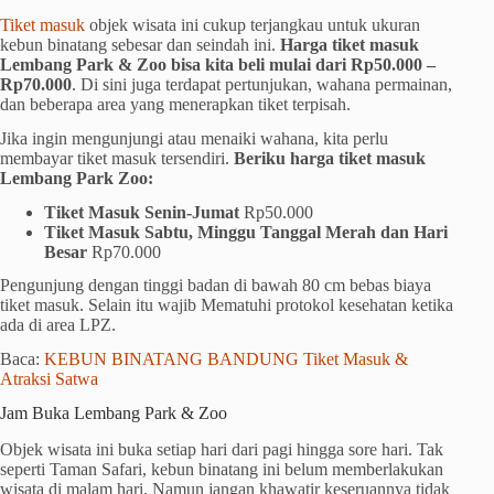
Tiket masuk
objek wisata ini cukup terjangkau untuk ukuran
kebun binatang sebesar dan seindah ini.
Harga tiket masuk
Lembang Park & Zoo bisa kita beli mulai dari Rp50.000 –
Rp70.000
. Di sini juga terdapat pertunjukan, wahana permainan,
dan beberapa area yang menerapkan tiket terpisah.
Jika ingin mengunjungi atau menaiki wahana, kita perlu
membayar tiket masuk tersendiri.
Beriku harga tiket masuk
Lembang Park Zoo:
Tiket Masuk Senin-Jumat
Rp50.000
Tiket Masuk Sabtu, Minggu Tanggal Merah dan Hari
Besar
Rp70.000
Pengunjung dengan tinggi badan di bawah 80 cm bebas biaya
tiket masuk. Selain itu wajib Mematuhi protokol kesehatan ketika
ada di area LPZ.
Baca:
KEBUN BINATANG BANDUNG Tiket Masuk &
Atraksi Satwa
Jam Buka Lembang Park & Zoo
Objek wisata ini buka setiap hari dari pagi hingga sore hari. Tak
seperti Taman Safari, kebun binatang ini belum memberlakukan
wisata di malam hari. Namun jangan khawatir keseruannya tidak