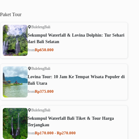
Paket
Tour
Buleleng
Bali
Sekumpul Waterfall & Lovina Dolphin: Tur Sehari
dari Bali Selatan
Rp650.000
from
Buleleng
Bali
Lovina Tour: 10 Jam Ke Tempat Wisata Populer di
Bali Utara
Rp375.000
from
Buleleng
Bali
Sekumpul Waterfall Bali Tiket & Tour Harga
Terjangkau
Rp170.000 - Rp270.000
from