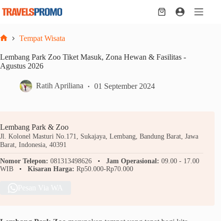
Skip
to
Shopping
content
cart
Tempat Wisata
Home
Lembang Park Zoo Tiket Masuk, Zona Hewan & Fasilitas -
Agustus 2026
Ratih Apriliana
01 September 2024
Lembang Park & Zoo
Jl. Kolonel Masturi No.171, Sukajaya, Lembang, Bandung Barat, Jawa
Barat, Indonesia, 40391
Nomor Telepon:
081313498626
Jam Operasional:
09.00 - 17.00
WIB
Kisaran Harga:
Rp50.000-Rp70.000
Pesan Via WA