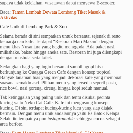
supaya tidak kelelahan, wisatawan dapat menyewa E-scooter.
Baca:
Taman Lembah Dewata Lembang Tiket Masuk &
Aktivitas
Cafe Unik di Lembang Park & Zoo
Selama berada di sini sempatkan untuk bersantai sejenak di resto
keluarga dan kafe. Terdapat “Restoran Mari Makan” dengan
menu khas Nusantara yang begitu menggoda. Ada paket nasi,
milkshake, bakso hingga aneka sate. Restoran ini juga dilengkapi
dengan mushola serta toilet.
Sedangkan bagi yang ingin bersantai sambil ngopi bisa
berkunjung ke Quagga Green Cafe dengan konsep tropical.
Banyak tanaman hias yang menjadi dekorasi kafe yang membuat
suasana semakin asri. Pilihan menu yang tersedia seperti pasta,
rice bowl, nasi goreng, cireng, hingga kopi seduh manual.
Tak ketinggalan yang paling unik dan tentu disukai pecinta
kucing yaitu Neko Cat Cafe. Kafe ini mengusung konsep
kucing. Di sini terdapat kucing-kucing lucu yang siap diajak
bermain. Dengan menu unik andalannya yaitu Es Batok Kelapa.
Selain itu tempatnya pun
instagramable
sehingga cocok sebagai
area berfoto.