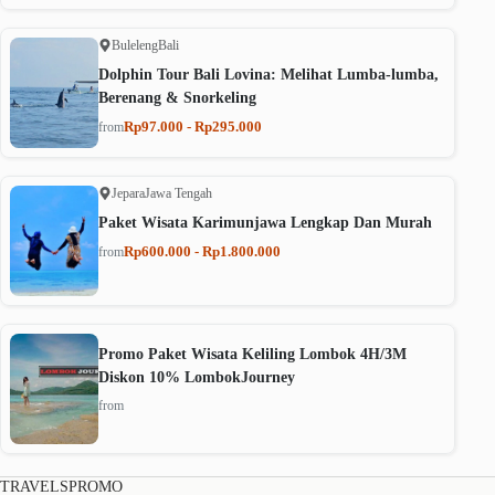
Buleleng
Bali
Dolphin Tour Bali Lovina: Melihat Lumba-lumba,
Berenang & Snorkeling
Rp97.000 - Rp295.000
from
Jepara
Jawa Tengah
Paket Wisata Karimunjawa Lengkap Dan Murah
Rp600.000 - Rp1.800.000
from
Promo Paket Wisata Keliling Lombok 4H/3M
Diskon 10% LombokJourney
from
TRAVELSPROMO