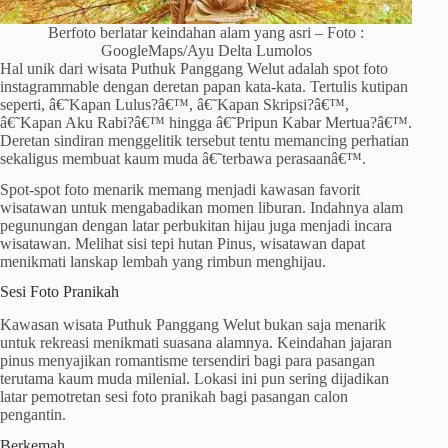
Berfoto berlatar keindahan alam yang asri – Foto :
GoogleMaps/Ayu Delta Lumolos
Hal unik dari wisata Puthuk Panggang Welut adalah spot foto
instagrammable dengan deretan papan kata-kata. Tertulis kutipan
seperti, â€˜Kapan Lulus?â€™, â€˜Kapan Skripsi?â€™,
â€˜Kapan Aku Rabi?â€™ hingga â€˜Pripun Kabar Mertua?â€™.
Deretan sindiran menggelitik tersebut tentu memancing perhatian
sekaligus membuat kaum muda â€˜terbawa perasaanâ€™.
Spot-spot foto menarik memang menjadi kawasan favorit
wisatawan untuk mengabadikan momen liburan. Indahnya alam
pegunungan dengan latar perbukitan hijau juga menjadi incara
wisatawan. Melihat sisi tepi hutan Pinus, wisatawan dapat
menikmati lanskap lembah yang rimbun menghijau.
Sesi Foto Pranikah
Kawasan wisata Puthuk Panggang Welut bukan saja menarik
untuk rekreasi menikmati suasana alamnya. Keindahan jajaran
pinus menyajikan romantisme tersendiri bagi para pasangan
terutama kaum muda milenial. Lokasi ini pun sering dijadikan
latar pemotretan sesi foto pranikah bagi pasangan calon
pengantin.
Berkemah