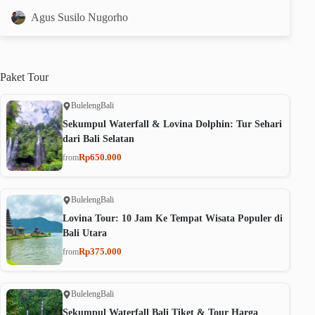
Agus Susilo Nugorho
Paket
Tour
Buleleng
Bali
Sekumpul Waterfall & Lovina Dolphin: Tur Sehari
dari Bali Selatan
Rp650.000
from
Buleleng
Bali
Lovina Tour: 10 Jam Ke Tempat Wisata Populer di
Bali Utara
Rp375.000
from
Buleleng
Bali
Sekumpul Waterfall Bali Tiket & Tour Harga