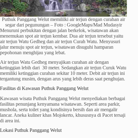
Puthuk Panggang Welut memililki air terjun dengan curahan air
segar dari pegunungan – Foto : GoogleMaps/Mad Mudasyir
Menuruni perbukitan dengan jalan berkelok, wisatawan akan
menemukan spot air terjun kembar. Dua air terjun tersebut yaitu
air terjun Watu Gedheg dan air terjun Curah Watu. Menyusuri
jalur menuju spot air terjun, wisatawan disuguhi hamparan
pepohonan menghijau yang lebat.
Air terjun Watu Gedheg menyajikan curahan air dengan
ketinggian lebih dari 30 meter. Sedangkan air terjun Curuk Watu
memiliki ketinggian curahan sekitar 10 meter. Debit air terjun ini
tergantung musim, dengan arus yang lebih deras saat penghujan.
Fasilitas di Kawasan Puthuk Panggang Welut
Kawasan wisata Puthuk Panggang Welut menyediakan berbagai
fasilitas penunjang kenyamana wisatawan. Seperti area parkir,
mushola, serta toilet yang kondisinya bersih dan air mengalir
lancar. Aneka kuliner khas Mojokerto, khususnya di Pacet tersaji
di area ini.
Lokasi Puthuk Panggang Welut