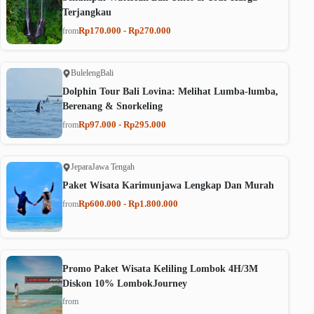
Terjangkau
Rp170.000 - Rp270.000
from
Buleleng
Bali
Dolphin Tour Bali Lovina: Melihat Lumba-lumba,
Berenang & Snorkeling
Rp97.000 - Rp295.000
from
Jepara
Jawa Tengah
Paket Wisata Karimunjawa Lengkap Dan Murah
Rp600.000 - Rp1.800.000
from
Promo Paket Wisata Keliling Lombok 4H/3M
Diskon 10% LombokJourney
from