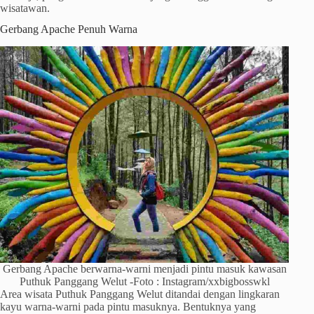
wisatawan.
Gerbang Apache Penuh Warna
Gerbang Apache berwarna-warni menjadi pintu masuk kawasan
Puthuk Panggang Welut -Foto : Instagram/xxbigbosswkl
Area wisata Puthuk Panggang Welut ditandai dengan lingkaran
kayu warna-warni pada pintu masuknya. Bentuknya yang