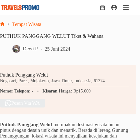
Skip
to
Shopping
content
cart
Tempat Wisata
Home
PUTHUK PANGGANG WELUT Tiket & Wahana
Dewi P
25 Juni 2024
Puthuk Penggang Welut
Nogosari, Pacet, Mojokerto, Jawa Timur, Indonesia, 61374
Nomor Telepon:
-
Kisaran Harga:
Rp15.000
Pesan Via WA
Puthuk Panggang Welut
merupakan destinasi wisata hutan
pinus dengan desain unik dan menarik. Berada di lereng Gunung
Penanggungan, lokasi wisata ini menyajikan kesejukan dan