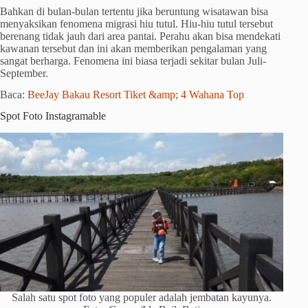
Bahkan di bulan-bulan tertentu jika beruntung wisatawan bisa
menyaksikan fenomena migrasi hiu tutul. Hiu-hiu tutul tersebut
berenang tidak jauh dari area pantai. Perahu akan bisa mendekati
kawanan tersebut dan ini akan memberikan pengalaman yang
sangat berharga. Fenomena ini biasa terjadi sekitar bulan Juli-
September.
Baca:
BeeJay Bakau Resort Tiket &amp; 4 Wahana Top
Spot Foto Instagramable
Salah satu spot foto yang populer adalah jembatan kayunya.