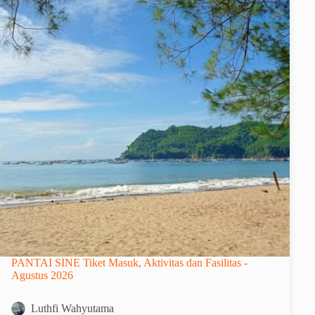
PANTAI SINE Tiket Masuk, Aktivitas dan Fasilitas -
Agustus 2026
Luthfi Wahyutama