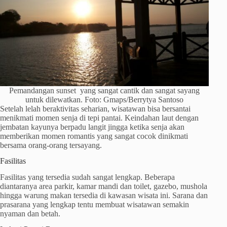
Pemandangan sunset yang sangat cantik dan sangat sayang
untuk dilewatkan. Foto: Gmaps/Berrytya Santoso
Setelah lelah beraktivitas seharian, wisatawan bisa bersantai
menikmati momen senja di tepi pantai. Keindahan laut dengan
jembatan kayunya berpadu langit jingga ketika senja akan
memberikan momen romantis yang sangat cocok dinikmati
bersama orang-orang tersayang.
Fasilitas
Fasilitas yang tersedia sudah sangat lengkap. Beberapa
diantaranya area parkir, kamar mandi dan toilet, gazebo, mushola
hingga warung makan tersedia di kawasan wisata ini. Sarana dan
prasarana yang lengkap tentu membuat wisatawan semakin
nyaman dan betah.