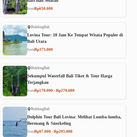
dari Bali Selatan
Rp650.000
from
Buleleng
Bali
Lovina Tour: 10 Jam Ke Tempat Wisata Populer di
Bali Utara
Rp375.000
from
Buleleng
Bali
Sekumpul Waterfall Bali Tiket & Tour Harga
Terjangkau
Rp170.000 - Rp270.000
from
Buleleng
Bali
Dolphin Tour Bali Lovina: Melihat Lumba-lumba,
Berenang & Snorkeling
Rp97.000 - Rp295.000
from