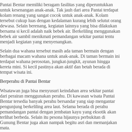
Pantai Bentar memiliki beragam fasilitas yang diperuntukkan
untuk kesenangan anak-anak. Tak jauh dari area Pantai terdapat
kolam renang yang sangat cocok untuk anak-anak. Kolam
tersebut cukup luas dengan kedalaman kurang lebih selutut orang
dewasa. Selain berenang, kegiatan lainnya yang bisa dilakukan
bersama si kecil adalah naik bebek air. Berkeliling menggunakan
bebek air sambil menikmati pemandangan sekitar pantai tentu
menjadi kegiatan yang menyenangkan.
Selain dua wahana tersebut masih ada taman bermain dengan
berbagai macam wahana untuk anak-anak. Di taman bermain ini
terdapat wahana perosotan, jungkat-jungkit, ayunan hingga
kereta mini. Si kecil pastinya akan aktif dan betah berada di
tempat wisata ini.
Berperahu di Pantai Bentar
Wisatawan juga bisa menyusuri keindahan area sekitar pantai
dari perairan menggunakan perahu. Di kawasan wisata Pantai
Bentar tersedia banyak perahu bersandar yang siap mengantar
pengunjung berkeliling area laut. Selama berada di perahu
pemandangan pantai dengan jembatan kayu yang eksotik akan
terlihat berbeda. Selain itu pesona hijaunya perbukitan di
Gunung Bentar juga akan nampak begitu asri dan memanjakan
mata.