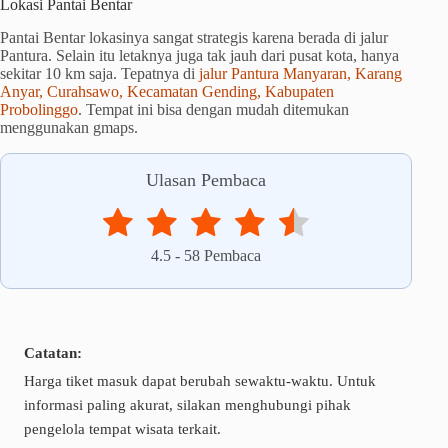
Lokasi Pantai Bentar
Pantai Bentar lokasinya sangat strategis karena berada di jalur
Pantura. Selain itu letaknya juga tak jauh dari pusat kota, hanya
sekitar 10 km saja. Tepatnya di
jalur Pantura Manyaran, Karang
Anyar, Curahsawo, Kecamatan Gending, Kabupaten
Probolinggo
. Tempat ini bisa dengan mudah ditemukan
menggunakan gmaps.
Ulasan Pembaca
4.5
-
58
Pembaca
Catatan:
Harga tiket masuk dapat berubah sewaktu-waktu. Untuk
informasi paling akurat, silakan menghubungi pihak
pengelola tempat wisata terkait.