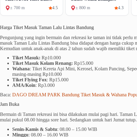
Wahana
Lengkap Di Bandung
± 700 m
4.5
± 800 m
4.3
Harga Tiket Masuk Taman Lalu Lintas Bandung
Pengunjung yang ingin bermain dan rekreasi ke taman ini tidak perlu 
masuk Taman Lalu Lintas Bandung bisa didapat dengan harga cukup 
Kemudian untuk anak-anak di atas 2 tahun sudah wajib memiliki tiket
Tiket Masuk:
Rp10.000
Tiket Masuk Kolam Renang:
Rp15.000
Wahana
: Tiket Kereta Api Mini, Kerosel, Kolam Pancing, Sep
masing-masing Rp10.000
Tiket Flying Fox
: Rp15.000
AMA/Koin
: Rp3.000
Baca:
DAGO DREAM PARK Bandung Tiket Masuk & Wahana Popu
Jam Buka
Bermain di Taman rekreasi ini bisa dilakukan mulai pagi hari. Taman
mulai pukul 08.00 hingga sore hari. Sedangkan untuk hari Jumat tutup.
Senin-Kamis & Sabtu
: 08.00 – 15.00 WIB
Minggu
: 08.00 – 16.00 WIB