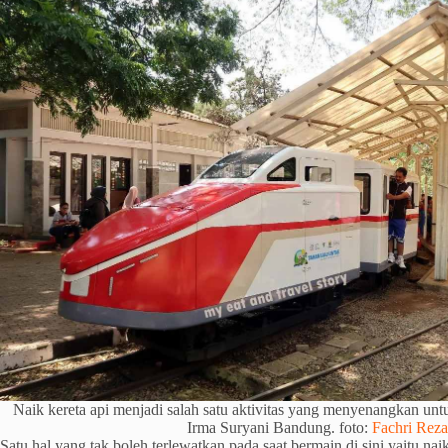
Naik kereta api menjadi salah satu aktivitas yang menyenangkan un
Irma Suryani Bandung. foto:
Fachri Reza
Satu hal yang tak boleh terlewatkan pada saat bermain di sini yaitu nai