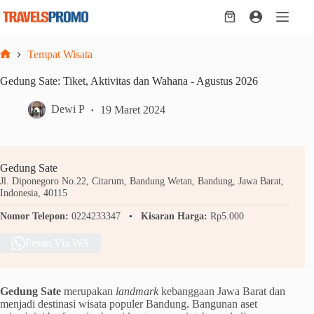
Skip
to
Shopping
content
cart
Tempat Wisata
Home
Gedung Sate: Tiket, Aktivitas dan Wahana - Agustus 2026
Dewi P
19 Maret 2024
Gedung Sate
Jl. Diponegoro No.22, Citarum, Bandung Wetan, Bandung, Jawa Barat,
Indonesia, 40115
Nomor Telepon:
0224233347
Kisaran Harga:
Rp5.000
Pesan Via WA
Gedung Sate
merupakan
landmark
kebanggaan Jawa Barat dan
menjadi destinasi wisata populer Bandung. Bangunan aset