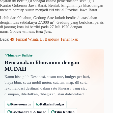
sejarah ini berfungsi sebagai kantor pemerintahan sekaligus
Kantor Gubernur Jawa Barat. Bentuk bangunannya khas dengan
menara beratap susun menjadi ciri visual Provinsi Jawa Barat.
Lebih dari 90 tahun, Gedung Sate kokoh berdiri di atas lahan
2
dengan luas setidaknya 27.000 m
. Gedung yang berlokasi persis
di jantung kota ini berdiri pada 27 Juli 1920 dengan
nama
Gouvernements Bedrijven
.
Baca:
49 Tempat Wisata Di Bandung Terlengkap
Itinerary Builder
Rencanakan liburanmu dengan
MUDAH
Kamu bisa pilih Destinasi, susun rute, budget per hari,
biaya bbm, sewa mobil motor, catatan, map, dll serta
rekomendasi destinasi dalam satu itinerary yang siap
disimpan, diterbitkan, dibagikan, atau didownload.
Rute otomatis
Kalkulasi budget
Download PDF & Image
Fitur lengkap