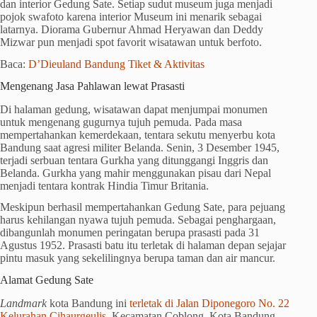
dan interior Gedung Sate. Setiap sudut museum juga menjadi
pojok swafoto karena interior Museum ini menarik sebagai
latarnya. Diorama Gubernur Ahmad Heryawan dan Deddy
Mizwar pun menjadi spot favorit wisatawan untuk berfoto.
Baca:
D’Dieuland Bandung Tiket & Aktivitas
Mengenang Jasa Pahlawan lewat Prasasti
Di halaman gedung, wisatawan dapat menjumpai monumen
untuk mengenang gugurnya tujuh pemuda. Pada masa
mempertahankan kemerdekaan, tentara sekutu menyerbu kota
Bandung saat agresi militer Belanda. Senin, 3 Desember 1945,
terjadi serbuan tentara Gurkha yang ditunggangi Inggris dan
Belanda. Gurkha yang mahir menggunakan pisau dari Nepal
menjadi tentara kontrak Hindia Timur Britania.
Meskipun berhasil mempertahankan Gedung Sate, para pejuang
harus kehilangan nyawa tujuh pemuda. Sebagai penghargaan,
dibangunlah monumen peringatan berupa prasasti pada 31
Agustus 1952. Prasasti batu itu terletak di halaman depan sejajar
pintu masuk yang sekelilingnya berupa taman dan air mancur.
Alamat Gedung Sate
Landmark
kota Bandung ini
terletak di Jalan Diponegoro No. 22
Kelurahan Cihaurgeulis
, Kecamatan Coblong, Kota Bandung.