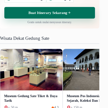
Buat Itinerary Sekarang
Gratis untuk mulai menyusun itinerary.
Wisata Dekat Gedung Sate
Museum Gedung Sate Tiket & Daya
Museum Pos Indonesia Wis
Tarik
Sejarah, Koleksi Dan Fasilit
± 50 m
4.3
± 150 m