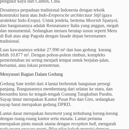
pengukir kayu dari Canton, Cina.
Desainnya perpaduan tradisional Indonesia dengan teknik
konstruksi barat atau
Indo-Eropeesche architectuur Stijl
(gaya
arsitektur Indo-Eropa). Untuk jendela, bertema
Moorish
Spanyol,
dan bangunannya adalah Rennaisance Italia yang anggun, megah
dan monumental. Sedangkan menara beratap susun seperti Meru
di Bali atau atap Pagoda dengan fasade depan berornamen
tradisional.
Luas kawasannya sekitar 27.990 m² dan luas gedung kurang
lebih 10.877 m². Dengan pohon-pohon rimbun, kompleks
pemerintahan ini sering menjadi tempat untuk berjalan-jalan,
bersantai, atau lokasi pemotretan.
Menyusuri Bagian Dalam Gedung
Gedung Sate terdiri dari 4 lantai berbentuk bangunan persegi
panjang. Bangunannya membentang dari selatan ke utara, dan
bersumbu lurus ke tengah-tengah Gunung Tangkuban Parahu.
Sayap timur merupakan Kantor Pusat Pos dan Giro, sedangkan
sayap barat merupakan gedung DPRD.
Lantai dasar merupakan
basement
yang terhubung lorong-lorong
dengan ruang-ruang kantor serta musala. Lantai pertama
merupakan pintu masuk utama dengan
reception hall
, mengarah
pada ruang upacara resmi. Pilar-pilar kokoh mengisi dengan