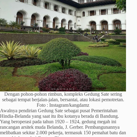
Dengan pohon-pohon rimbun, kompleks Gedung Sate sering
sebagai tempat berjalan-jalan, bersantai, atau lokasi pemotretan.
Foto : Instagram/kangdamz
Awalnya pendirian Gedung Sate sebagai pusat Pemerintahan
Hindia-Belanda yang saat itu ibu kotanya berada di Bandung.
Yang beroperasi pada tahun 1920 – 1924, gedung megah ini
rancangan arsitek muda Belanda, J. Gerber. Pembangunannya
melibatkan sekitar 2.000 pekerja, termasuk 150 pemahat batu dan