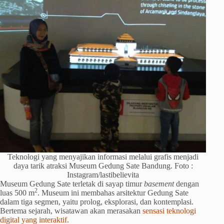
Teknologi yang menyajikan informasi melalui grafis menjadi
daya tarik atraksi Museum Gedung Sate Bandung. Foto :
Instagram/lastibelievita
Museum Gedung Sate terletak di sayap timur
basement
dengan
2
luas 500 m
. Museum ini membahas arsitektur Gedung Sate
dalam tiga segmen, yaitu prolog, eksplorasi, dan kontemplasi.
Bertema sejarah, wisatawan akan merasakan
sensasi teknologi
digital yang interaktif
.