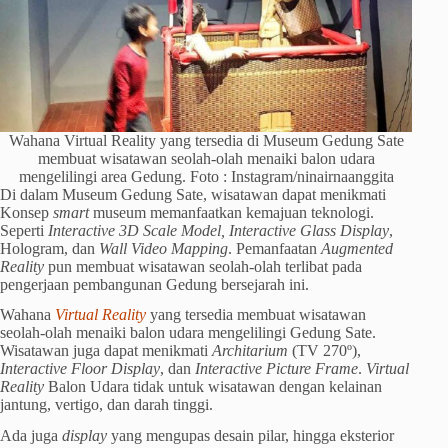
Wahana Virtual Reality yang tersedia di Museum Gedung Sate
membuat wisatawan seolah-olah menaiki balon udara
mengelilingi area Gedung. Foto : Instagram/ninairnaanggita
Di dalam Museum Gedung Sate, wisatawan dapat menikmati
Konsep
smart
museum memanfaatkan kemajuan teknologi.
Seperti
Interactive 3D Scale Model, Interactive Glass Display
,
Hologram, dan
Wall Video Mapping
. Pemanfaatan
Augmented
Reality
pun membuat wisatawan seolah-olah terlibat pada
pengerjaan pembangunan Gedung bersejarah ini.
Wahana
Virtual Reality
yang tersedia membuat wisatawan
seolah-olah menaiki balon udara mengelilingi Gedung Sate.
Wisatawan juga dapat menikmati
Architarium
(TV 270º),
Interactive Floor Display
, dan
Interactive Picture Frame
.
Virtual
Reality
Balon Udara tidak untuk wisatawan dengan kelainan
jantung, vertigo, dan darah tinggi.
Ada juga
display
yang mengupas desain pilar, hingga eksterior