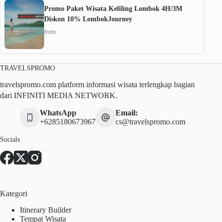
Promo Paket Wisata Keliling Lombok 4H/3M
Diskon 10% LombokJourney
from
TRAVELSPROMO
travelspromo.com platform informasi wisata terlengkap bagian
dari INFINITI MEDIA NETWORK.
WhatsApp
Email:
+6285180673967
cs@travelspromo.com
Socials
Kategori
Itinerary Builder
Tempat Wisata